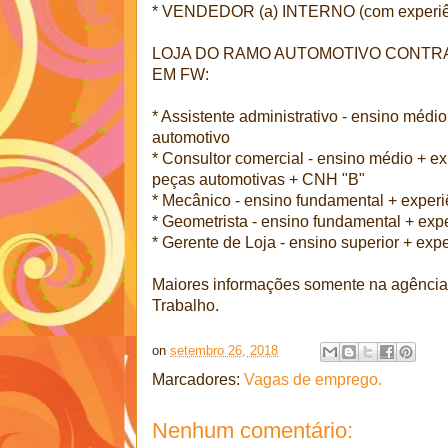
* VENDEDOR (a) INTERNO (com experiên
LOJA DO RAMO AUTOMOTIVO CONTRA
EM FW:
* Assistente administrativo - ensino médi
automotivo
* Consultor comercial - ensino médio + e
peças automotivas + CNH "B"
* Mecânico - ensino fundamental + exper
* Geometrista - ensino fundamental + ex
* Gerente de Loja - ensino superior + ex
Maiores informações somente na agênci
Trabalho.
on
setembro 26, 2018
Marcadores:
Vagas de emprego.
Nenhum comentário: