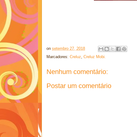
on
setembro 27, 2018
Marcadores:
Creluz
,
Creluz Mobi.
Nenhum comentário:
Postar um comentário