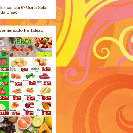
luz conclui 6º Usina Solar -
 da União
permercado Fortaleza