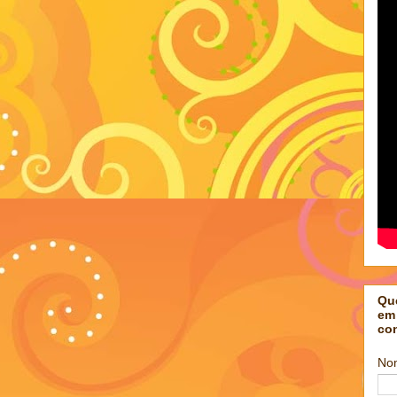
Qu
em
co
No