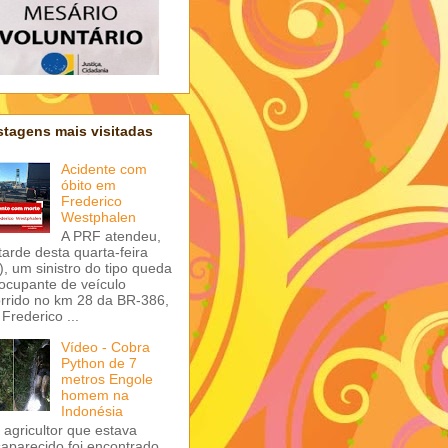
tagens mais visitadas
Acidente com
óbito em
Frederico
Westphalen
A PRF atendeu,
tarde desta quarta-feira
), um sinistro do tipo queda
ocupante de veículo
rrido no km 28 da BR-386,
Frederico ...
Vídeo - Cobra
Python de 7
metros Engole
homem na
Indonésia
agricultor que estava
aparecido foi encontrado