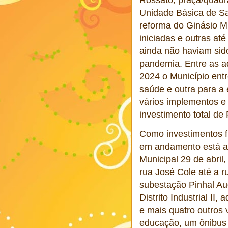
Rossato, praça/quadra
Unidade Básica de Sa
reforma do Ginásio Mu
iniciadas e outras at
ainda não haviam sid
pandemia. Entre as a
2024 o Município en
saúde e outra para a
vários implementos 
investimento total de
Como investimentos f
em andamento está a 
Municipal 29 de abril
rua José Cole até a r
subestação Pinhal Au
Distrito Industrial II
e mais quatro outros 
educação, um ônibus 