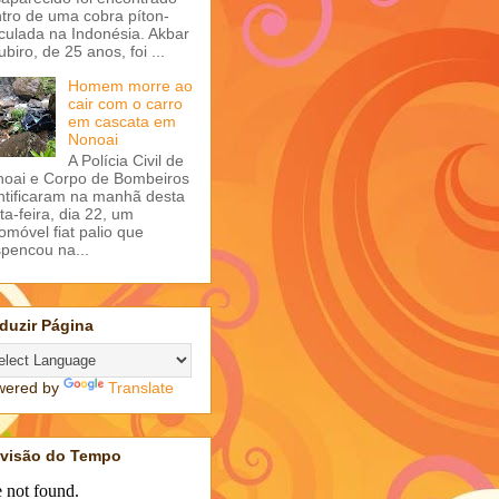
tro de uma cobra píton-
iculada na Indonésia. Akbar
ubiro, de 25 anos, foi ...
Homem morre ao
cair com o carro
em cascata em
Nonoai
A Polícia Civil de
oai e Corpo de Bombeiros
ntificaram na manhã desta
ta-feira, dia 22, um
omóvel fiat palio que
pencou na...
duzir Página
wered by
Translate
evisão do Tempo