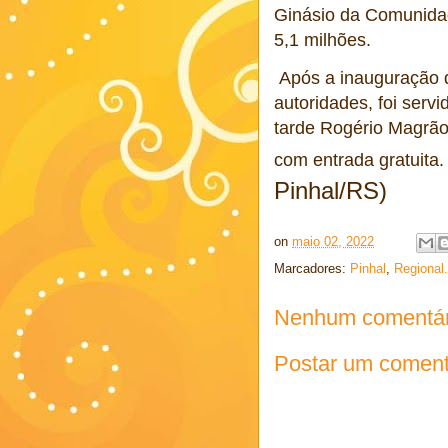
Ginásio da Comunidad
5,1 milhões.
Após a inauguração 
autoridades, foi serv
tarde Rogério Magrã
com entrada gratuita. 
Pinhal/RS)
on
maio 02, 2022
Marcadores:
Pinhal
,
Regional.
Nenhum comentár
Postar um coment