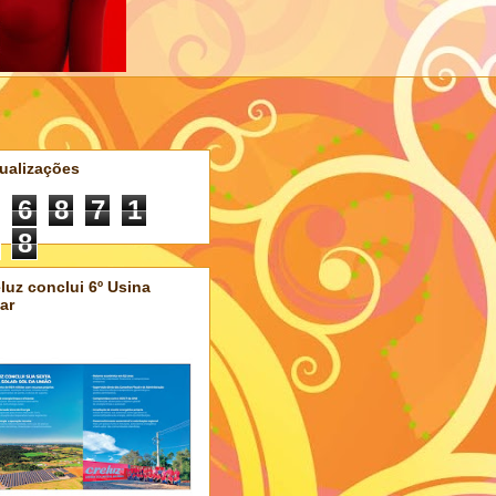
ualizações
6
8
7
1
8
luz conclui 6º Usina
ar