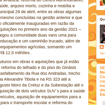
 sintética, reforma do Centro Administrativo,
úde, arquivo morto, cozinha e mobília e
nicipal 29 de abril, entre as obras algumas
é mesmo concluídas na gestão anterior e que
Qu
o oficialmente inauguradas em razão da
quisições no primeiro ano da gestão 2021 –
tregou a comunidade duas vans uma para
 educação e um caminhão trucado, além de
e equipamentos agrícolas, somando um
 R$ 12,5 milhões.
Ver
uturos em obras e aquisições que já estão
reforma do telhado e do piso do Ginásio
SE
Me
, asfaltamento da Rua dos Andradas, trecho
Co
ua Alexandre Tibola e na RS 323 até a
co
gusto Moro da Creluz e da Subestação até o
tra
di
, aquisição de dois veículos SUV´s para a saúde
Ele
veículos, aquisição de equipamentos para a
para o transporte escolar e reforma do