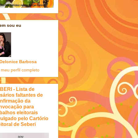
em sou eu
Delonice Barbosa
 meu perfil completo
BERI - Lista de
sários faltantes de
nfirmação da
nvocação para
balhos eleitorais
vulgado pelo Cartório
itoral de Seberi