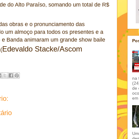
e do Alto Paraíso, somando um total de R$
das obras e o pronunciamento das
ido um almoço para todos os presentes e a
o e Banda animaram um grande show baile
Pos
Edevaldo Stacke/Ascom
(
na 
(24
de 
oco
io:
em 
ário
Um 
des