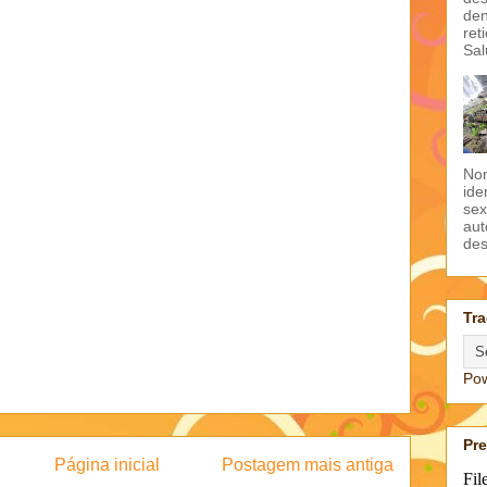
den
ret
Sal
Non
ide
sex
aut
des
Tra
Po
Pr
Página inicial
Postagem mais antiga