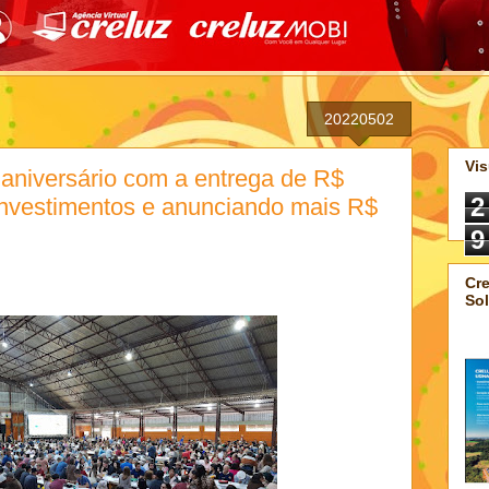
20220502
Vis
aniversário com a entrega de R$
2
investimentos e anunciando mais R$
9
Cre
Sol