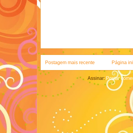
Postagem mais recente
Página ini
Assinar:
Postar comen