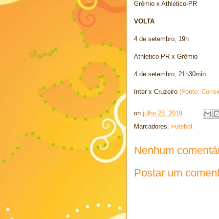
Grêmio x Athletico-PR
VOLTA
4 de setembro, 19h
Athletico-PR x Grêmio
4 de setembro, 21h30min
Inter x Cruzeiro
(Fonte: Corre
on
julho 23, 2019
Marcadores:
Futebol.
Nenhum comentár
Postar um coment