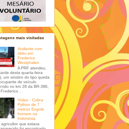
tagens mais visitadas
Acidente com
óbito em
Frederico
Westphalen
A PRF atendeu,
tarde desta quarta-feira
), um sinistro do tipo queda
ocupante de veículo
rrido no km 28 da BR-386,
Frederico ...
Vídeo - Cobra
Python de 7
metros Engole
homem na
Indonésia
agricultor que estava
aparecido foi encontrado