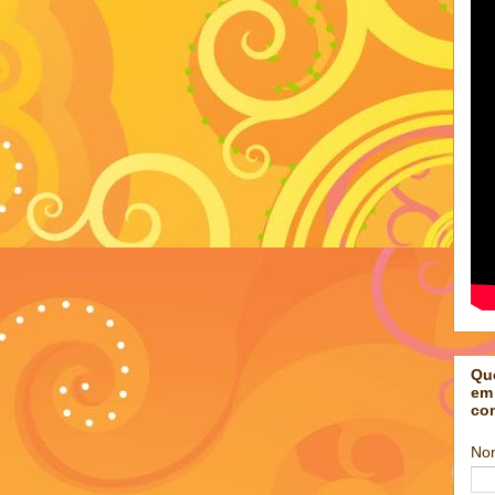
Qu
em
co
No