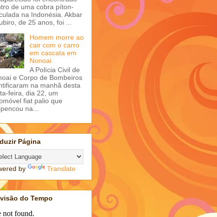
tro de uma cobra píton-
iculada na Indonésia. Akbar
ubiro, de 25 anos, foi ...
Homem morre ao
cair com o carro
em cascata em
Nonoai
A Polícia Civil de
oai e Corpo de Bombeiros
ntificaram na manhã desta
ta-feira, dia 22, um
omóvel fiat palio que
pencou na...
duzir Página
wered by
Translate
evisão do Tempo