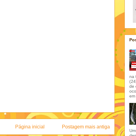
Pos
na 
(24
de 
oco
em 
Página inicial
Postagem mais antiga
Um 
des