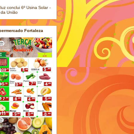
luz conclui 6º Usina Solar -
 da União
permercado Fortaleza