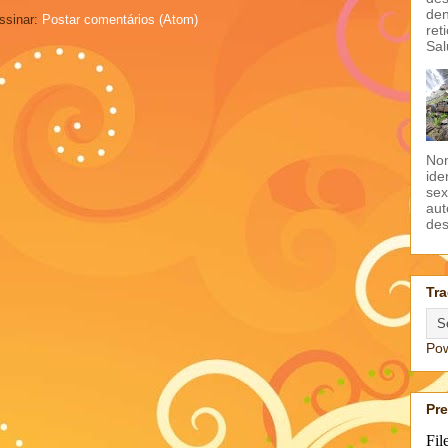
den
ssinar:
Postar comentários (Atom)
ret
Sal
Non
ide
sex
aut
des
Tra
Po
Pr