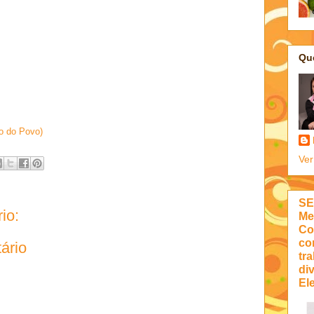
Qu
io do Povo)
Ver
SE
io:
Me
Co
co
ário
tra
di
Ele