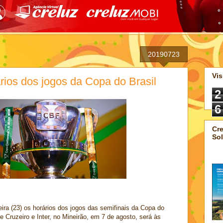
20190723
Vis
ios dos jogos da Copa do Brasil
2
6
Cre
Sol
ira (23) os horários dos jogos das semifinais da Copa do
re Cruzeiro e Inter, no Mineirão, em 7 de agosto, será às