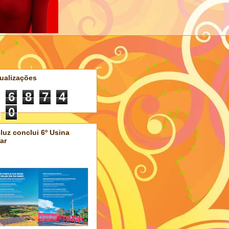
ualizações
6
8
7
4
0
luz conclui 6º Usina
ar