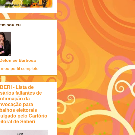
em sou eu
Delonice Barbosa
 meu perfil completo
BERI - Lista de
sários faltantes de
nfirmação da
nvocação para
balhos eleitorais
vulgado pelo Cartório
itoral de Seberi