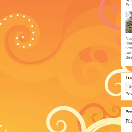
Sal
Non
ide
sex
aut
des
Tra
Po
Pr