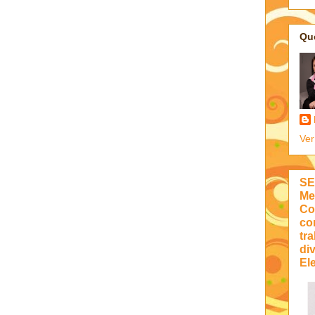
Qu
Ver
SE
Me
Co
co
tra
di
Ele