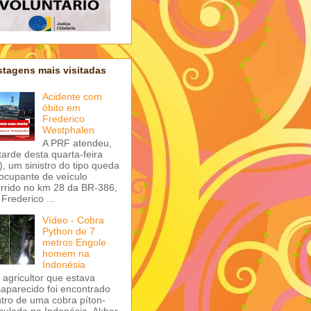
tagens mais visitadas
Acidente com
óbito em
Frederico
Westphalen
A PRF atendeu,
tarde desta quarta-feira
), um sinistro do tipo queda
ocupante de veículo
rrido no km 28 da BR-386,
Frederico ...
Vídeo - Cobra
Python de 7
metros Engole
homem na
Indonésia
agricultor que estava
aparecido foi encontrado
tro de uma cobra píton-
iculada na Indonésia. Akbar