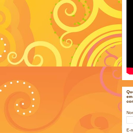
Qu
em
co
No
E-m