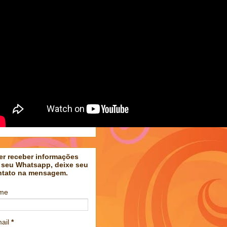
er receber informações
 seu Whatsapp, deixe seu
ntato na mensagem.
me
ail
*