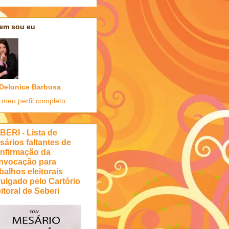
em sou eu
Delonice Barbosa
 meu perfil completo
BERI - Lista de
sários faltantes de
nfirmação da
nvocação para
balhos eleitorais
vulgado pelo Cartório
itoral de Seberi