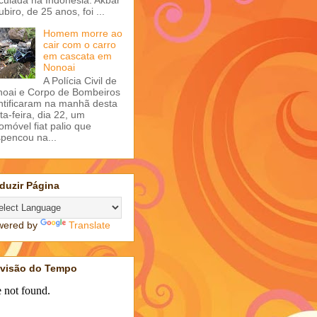
ubiro, de 25 anos, foi ...
Homem morre ao
cair com o carro
em cascata em
Nonoai
A Polícia Civil de
oai e Corpo de Bombeiros
ntificaram na manhã desta
ta-feira, dia 22, um
omóvel fiat palio que
pencou na...
duzir Página
wered by
Translate
evisão do Tempo