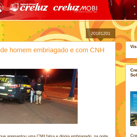
20181201
Vis
ende homem embriagado e com CNH
Cre
Sol
Cre
ue apresentou uma CNH falsa e dirigia embriagado, na noite