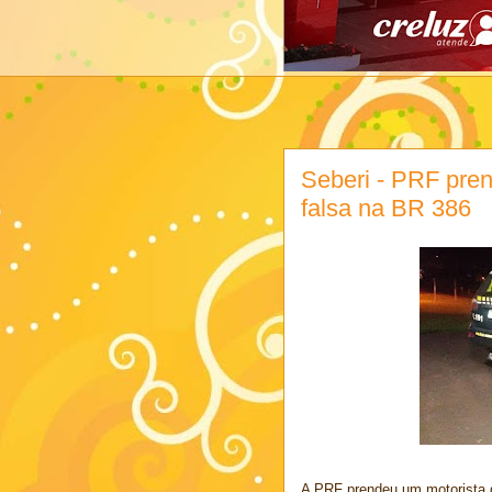
Seberi - PRF pr
falsa na BR 386
A PRF prendeu um motorista q