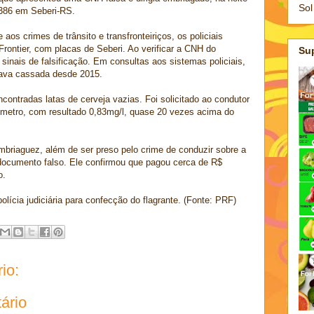
Sol
 386 em Seberi-RS.
s crimes de trânsito e transfronteiriços, os policiais
ontier, com placas de Seberi. Ao verificar a CNH do
Su
 sinais de falsificação. Em consultas aos sistemas policiais,
tava cassada desde 2015.
ncontradas latas de cerveja vazias. Foi solicitado ao condutor
lômetro, com resultado 0,83mg/l, quase 20 vezes acima do
mbriaguez, além de ser preso pelo crime de conduzir sobre a
 documento falso. Ele confirmou que pagou cerca de R$
o.
olícia judiciária para confecção do flagrante. (Fonte: PRF)
io:
ário