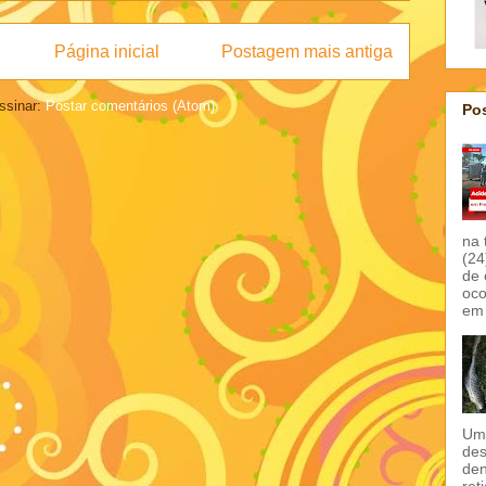
Página inicial
Postagem mais antiga
ssinar:
Postar comentários (Atom)
Pos
na 
(24
de 
oco
em 
Um 
des
den
ret