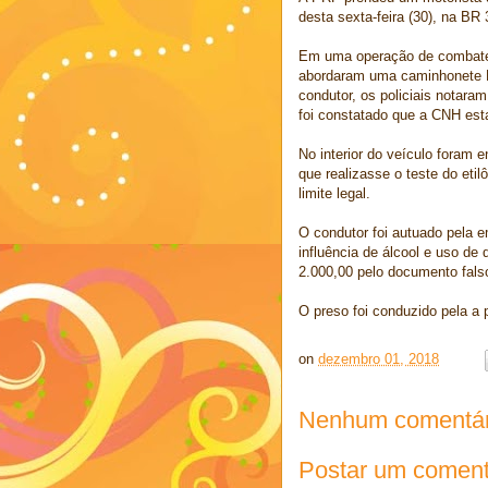
desta sexta-feira (30), na BR
Em uma operação de combate ao
abordaram uma caminhonete Fr
condutor, os policiais notaram
foi constatado que a CNH es
No interior do veículo foram e
que realizasse o teste do eti
limite legal.
O condutor foi autuado pela e
influência de álcool e uso de
2.000,00 pelo documento fals
O preso foi conduzido pela a p
on
dezembro 01, 2018
Nenhum comentár
Postar um coment