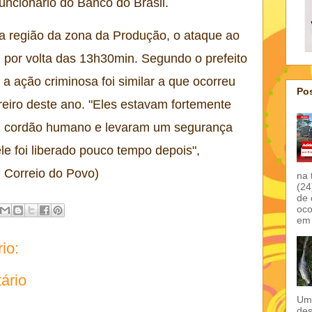
funcionário do Banco do Brasil.
a região da zona da Produção, o ataque ao
 por volta das 13h30min. Segundo o prefeito
 a ação criminosa foi similar a que ocorreu
Pos
reiro deste ano. "Eles estavam fortemente
 cordão humano e levaram um segurança
e foi liberado pouco tempo depois",
: Correio do Povo)
na 
(24
de 
oco
em 
io:
ário
Um 
des