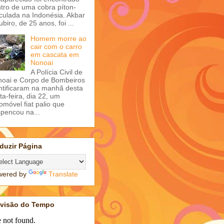
tro de uma cobra píton-
iculada na Indonésia. Akbar
ubiro, de 25 anos, foi ...
Homem morre ao
cair com o carro
em cascata em
Nonoai
A Polícia Civil de
oai e Corpo de Bombeiros
ntificaram na manhã desta
ta-feira, dia 22, um
omóvel fiat palio que
pencou na...
duzir Página
wered by
Translate
evisão do Tempo