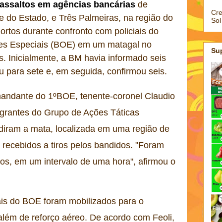
assaltos em agências bancárias
de
Cre
te do Estado, e Três Palmeiras, na região do
Sol
ortos durante confronto com policiais do
es Especiais (BOE) em um matagal no
Su
as. Inicialmente, a BM havia informado seis
iu para sete e, em seguida, confirmou seis.
andante do 1ºBOE, tenente-coronel Claudio
egrantes do Grupo de Ações Táticas
adiram a mata, localizada em uma região de
m recebidos a tiros pelos bandidos. "Foram
tos, em um intervalo de uma hora", afirmou o
ais do BOE foram mobilizados para o
além de reforço aéreo. De acordo com Feoli,