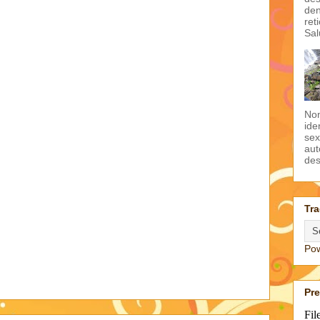
den
ret
Sal
Non
ide
sex
aut
des
Tra
Po
Pr