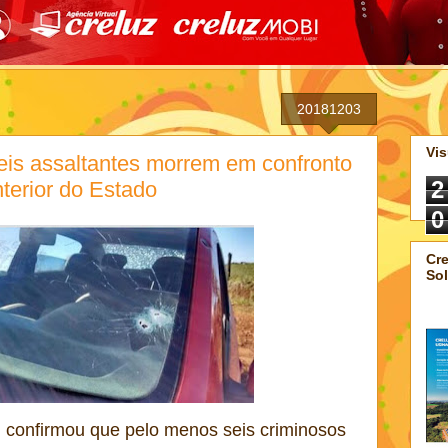
20181203
Vis
s assaltantes morrem em confronto
2
nterior do Estado
0
Cre
Sol
) confirmou que pelo menos seis criminosos