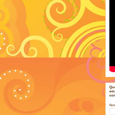
Qu
em
co
No