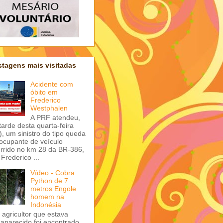
tagens mais visitadas
Acidente com
óbito em
Frederico
Westphalen
A PRF atendeu,
tarde desta quarta-feira
), um sinistro do tipo queda
ocupante de veículo
rrido no km 28 da BR-386,
Frederico ...
Vídeo - Cobra
Python de 7
metros Engole
homem na
Indonésia
agricultor que estava
aparecido foi encontrado