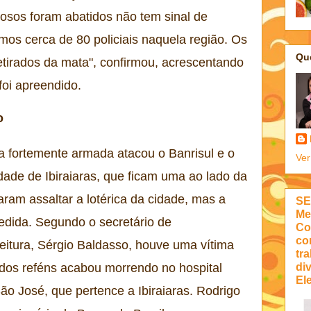
nosos foram abatidos não tem sinal de
temos cerca de 80 policiais naquela região. Os
Qu
etirados da mata", confirmou, acrescentando
foi apreendido.
o
a fortemente armada atacou o Banrisul e o
Ver
dade de Ibiraiaras, que ficam uma ao lado da
taram assaltar a lotérica da cidade, mas a
SE
Me
edida. Segundo o secretário de
Co
co
eitura, Sérgio Baldasso, houve uma vítima
tra
di
 dos reféns acabou morrendo no hospital
Ele
ão José, que pertence a Ibiraiaras. Rodrigo