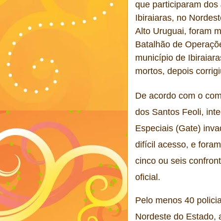
que participaram dos
Ibiraiaras, no Nordes
Alto Uruguai, foram m
Batalhão de Operaçõ
município de Ibiraiar
mortos, depois corrig
De acordo com o com
dos Santos Feoli, int
Especiais (Gate) inv
difícil acesso, e fora
cinco ou seis confron
oficial.
Pelo menos 40 polici
Nordeste do Estado, 