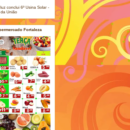
luz conclui 6º Usina Solar -
 da União
permercado Fortaleza