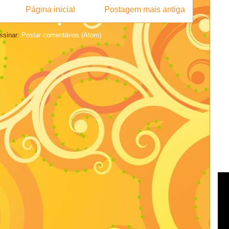
Página inicial
Postagem mais antiga
ssinar:
Postar comentários (Atom)