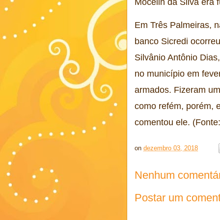
Mocelin da Silva era 
Em Três Palmeiras, n
banco Sicredi ocorreu
Silvânio Antônio Dias,
no município em feve
armados. Fizeram um
como refém, porém, el
comentou ele. (Fonte
on
dezembro 03, 2018
Nenhum comentár
Postar um coment