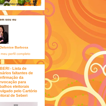
em sou eu
Delonice Barbosa
 meu perfil completo
BERI - Lista de
sários faltantes de
nfirmação da
nvocação para
balhos eleitorais
vulgado pelo Cartório
itoral de Seberi