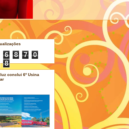
ualizações
6
8
7
0
8
luz conclui 6º Usina
ar