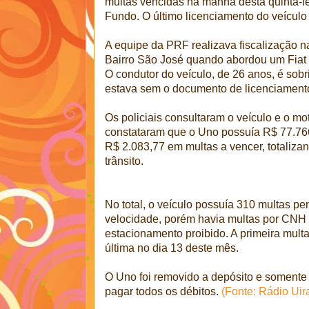
multas vencidas na manhã desta quinta-f
Fundo. O último licenciamento do veículo
A equipe da PRF realizava fiscalização 
Bairro São José quando abordou um Fiat
O condutor do veículo, de 26 anos, é sobri
estava sem o documento de licenciament
Os policiais consultaram o veículo e o mo
constataram que o Uno possuía R$ 77.76
R$ 2.083,77 em multas a vencer, totaliza
trânsito.
No total, o veículo possuía 310 multas pe
velocidade, porém havia multas por CNH
estacionamento proibido. A primeira multa
última no dia 13 deste mês.
O Uno foi removido a depósito e somente s
pagar todos os débitos.
(Fonte: Rádio Uir