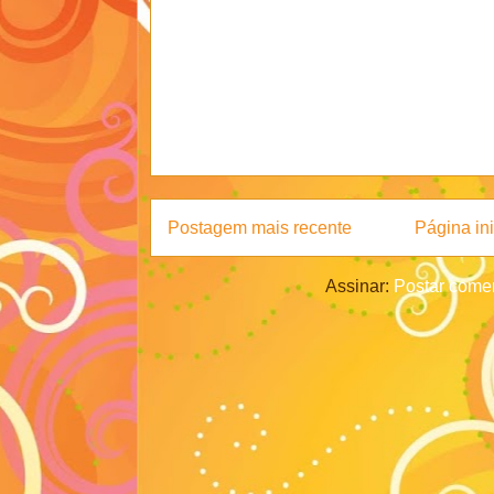
Postagem mais recente
Página ini
Assinar:
Postar comen