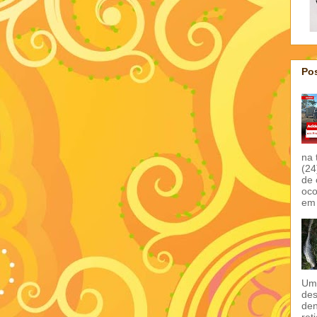
Pos
na 
(24
de 
oco
em 
Um 
des
den
ret