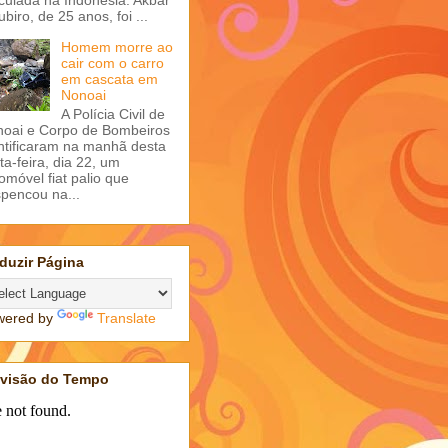
ubiro, de 25 anos, foi ...
Homem morre ao
cair com o carro
em cascata em
Nonoai
A Polícia Civil de
oai e Corpo de Bombeiros
ntificaram na manhã desta
ta-feira, dia 22, um
omóvel fiat palio que
pencou na...
duzir Página
wered by
Translate
evisão do Tempo