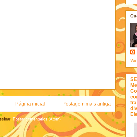
Qu
Ver
SE
Me
Co
co
tra
Página inicial
Postagem mais antiga
di
Ele
ssinar:
Postar comentários (Atom)