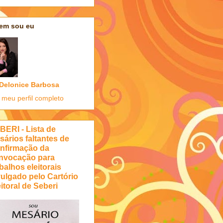
em sou eu
Delonice Barbosa
 meu perfil completo
BERI - Lista de
sários faltantes de
nfirmação da
nvocação para
balhos eleitorais
vulgado pelo Cartório
itoral de Seberi