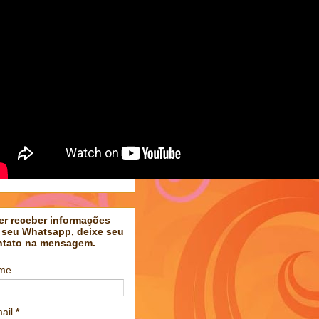
er receber informações
 seu Whatsapp, deixe seu
ntato na mensagem.
me
ail
*