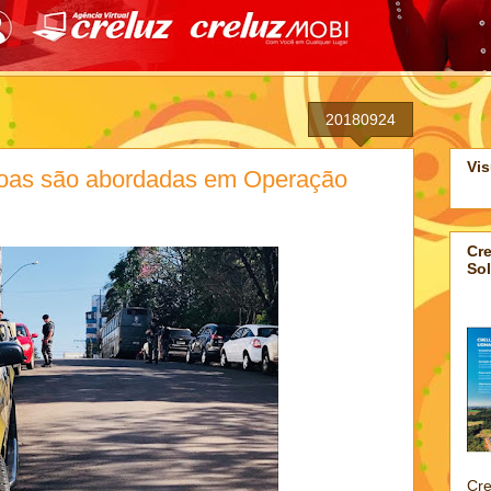
20180924
Vis
soas são abordadas em Operação
Cre
Sol
Cre