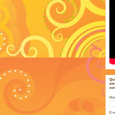
Qu
em
co
No
E-m