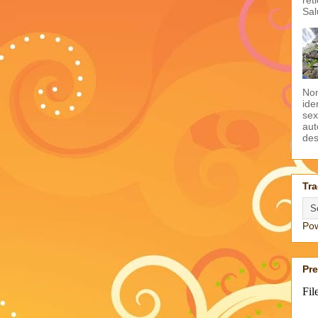
Sal
Non
ide
sex
aut
des
Tra
Po
Pr