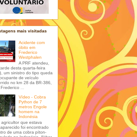
tagens mais visitadas
Acidente com
óbito em
Frederico
Westphalen
A PRF atendeu,
tarde desta quarta-feira
), um sinistro do tipo queda
ocupante de veículo
rrido no km 28 da BR-386,
Frederico ...
Vídeo - Cobra
Python de 7
metros Engole
homem na
Indonésia
agricultor que estava
aparecido foi encontrado
tro de uma cobra píton-
iculada na Indonésia. Akbar