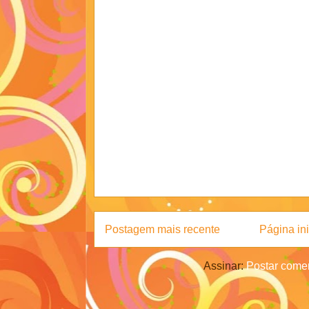
Postagem mais recente
Página ini
Assinar:
Postar comen