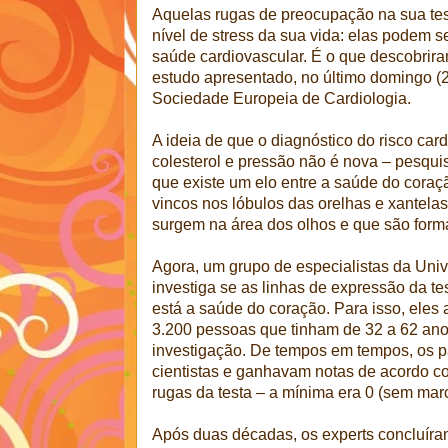
Aquelas rugas de preocupação na sua tes
nível de stress da sua vida: elas podem 
saúde cardiovascular. É o que descobrira
estudo apresentado, no último domingo (
Sociedade Europeia de Cardiologia.
A ideia de que o diagnóstico do risco ca
colesterol e pressão não é nova – pesqui
que existe um elo entre a saúde do coraç
vincos nos lóbulos das orelhas e xantel
surgem na área dos olhos e que são forma
Agora, um grupo de especialistas da Uni
investiga se as linhas de expressão da 
está a saúde do coração. Para isso, ele
3.200 pessoas que tinham de 32 a 62 anos
investigação. De tempos em tempos, os p
cientistas e ganhavam notas de acordo c
rugas da testa – a mínima era 0 (sem marc
Após duas décadas, os experts concluíra