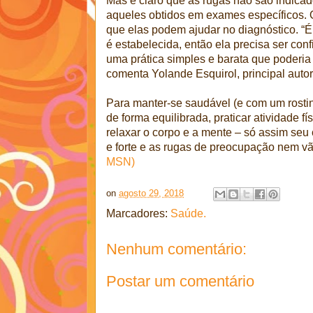
Mas é claro que as rugas não são indica
aqueles obtidos em exames específicos. O
que elas podem ajudar no diagnóstico. “É
é estabelecida, então ela precisa ser con
uma prática simples e barata que poderia
comenta Yolande Esquirol, principal autor 
Para manter-se saudável (e com um rosti
de forma equilibrada, praticar atividade f
relaxar o corpo e a mente – só assim seu 
e forte e as rugas de preocupação nem v
MSN)
on
agosto 29, 2018
Marcadores:
Saúde.
Nenhum comentário:
Postar um comentário