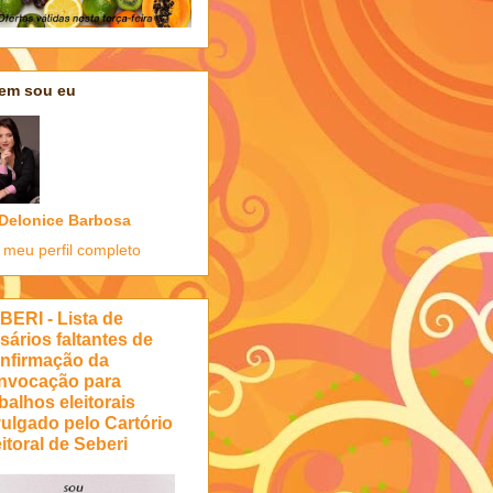
em sou eu
Delonice Barbosa
 meu perfil completo
BERI - Lista de
sários faltantes de
nfirmação da
nvocação para
balhos eleitorais
vulgado pelo Cartório
itoral de Seberi