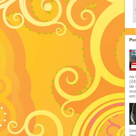
Pos
na 
(24
de 
oco
em 
Um 
des