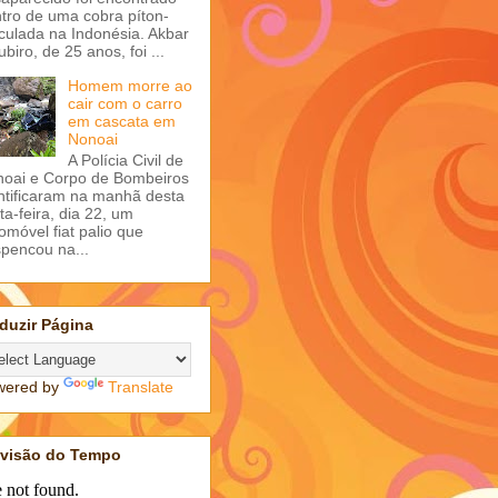
tro de uma cobra píton-
iculada na Indonésia. Akbar
ubiro, de 25 anos, foi ...
Homem morre ao
cair com o carro
em cascata em
Nonoai
A Polícia Civil de
oai e Corpo de Bombeiros
ntificaram na manhã desta
ta-feira, dia 22, um
omóvel fiat palio que
pencou na...
duzir Página
wered by
Translate
evisão do Tempo