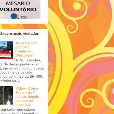
tagens mais visitadas
Acidente com
óbito em
Frederico
Westphalen
A PRF atendeu,
tarde desta quarta-feira
), um sinistro do tipo queda
ocupante de veículo
rrido no km 28 da BR-386,
Frederico ...
Vídeo - Cobra
Python de 7
metros Engole
homem na
Indonésia
agricultor que estava
aparecido foi encontrado