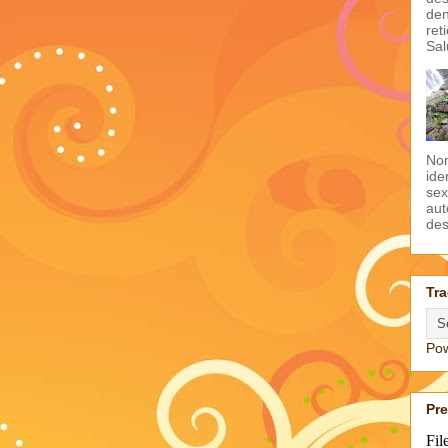
den
ret
Sal
Non
ide
sex
aut
des
Tra
Po
Pr