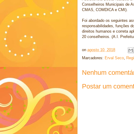
Conselheiros Municipais de A
CMAS, COMDICA e CMI).
Foi abordado os seguintes ass
responsabilidades, funções do
direitos humanos e correta ap
20 conselheiros. (A.I. Prefeit
on
agosto 10, 2018
Marcadores:
Erval Seco
,
Regi
Nenhum comentár
Postar um coment