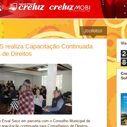
20180810
Vis
S realiza Capacitação Continuada
2
 de Direitos
8
Cre
Sol
e Erval Seco em parceria com o Conselho Municipal de
 capacitação continuada para Conselheiros de Direitos: