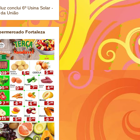
luz conclui 6º Usina Solar -
 da União
permercado Fortaleza