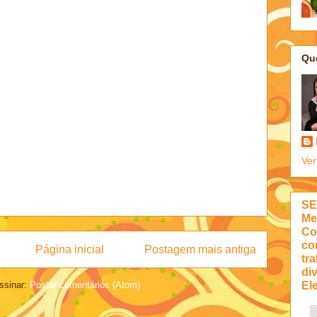
Qu
Ver
SE
Me
Co
co
Página inicial
Postagem mais antiga
tra
di
Ele
ssinar:
Postar comentários (Atom)