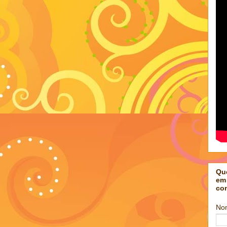
Qu
em
co
No