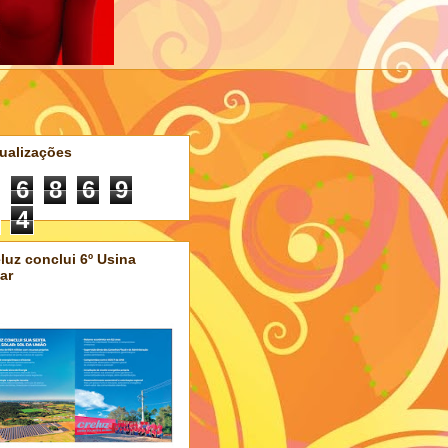
ualizações
6
8
6
9
4
luz conclui 6º Usina
ar