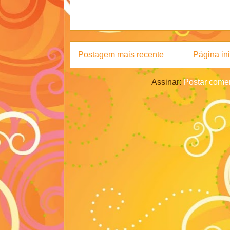
Postagem mais recente
Página ini
Assinar:
Postar comen