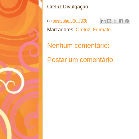
Creluz Divulgação
on
novembro 25, 2025
Marcadores:
Creluz
,
Feimate
Nenhum comentário:
Postar um comentário