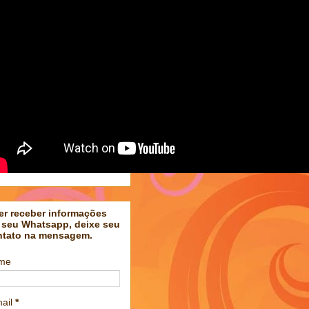
er receber informações
 seu Whatsapp, deixe seu
ntato na mensagem.
me
ail
*