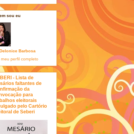
em sou eu
Delonice Barbosa
 meu perfil completo
BERI - Lista de
sários faltantes de
nfirmação da
nvocação para
balhos eleitorais
vulgado pelo Cartório
itoral de Seberi