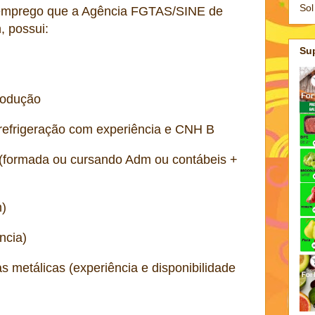
Sol
 emprego que a Agência FGTAS/SINE de
, possui:
Su
produção
 refrigeração com experiência e CNH B
 (formada ou cursando Adm ou contábeis +
)
ncia)
s metálicas (experiência e disponibilidade