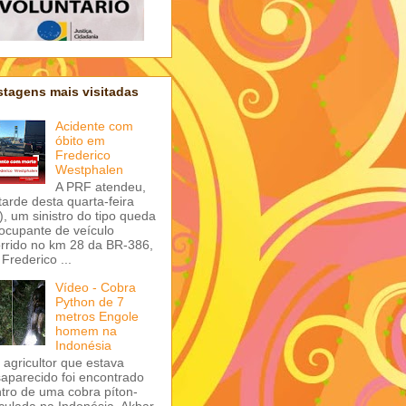
tagens mais visitadas
Acidente com
óbito em
Frederico
Westphalen
A PRF atendeu,
tarde desta quarta-feira
), um sinistro do tipo queda
ocupante de veículo
rrido no km 28 da BR-386,
Frederico ...
Vídeo - Cobra
Python de 7
metros Engole
homem na
Indonésia
agricultor que estava
aparecido foi encontrado
tro de uma cobra píton-
iculada na Indonésia. Akbar