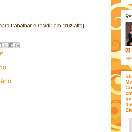
Qu
ara trabalhar e residir em cruz alta)
go.
Ver
io:
SE
ário
Me
Co
co
tra
di
Ele