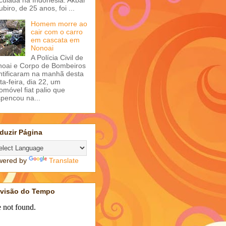
ubiro, de 25 anos, foi ...
Homem morre ao
cair com o carro
em cascata em
Nonoai
A Polícia Civil de
oai e Corpo de Bombeiros
ntificaram na manhã desta
ta-feira, dia 22, um
omóvel fiat palio que
pencou na...
duzir Página
wered by
Translate
evisão do Tempo