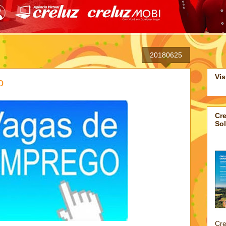
20180625
Vis
o
Cre
Sol
Cre