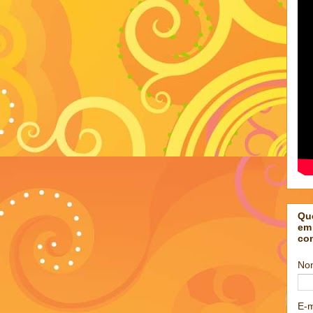
Qu
em
co
No
E-m