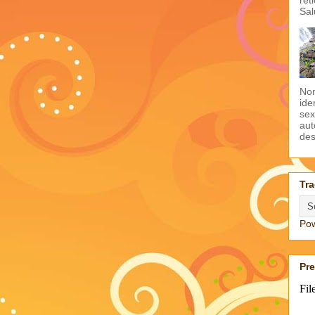
Sal
Non
ide
sex
aut
des
Tra
Po
Pr