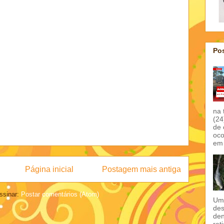
Pos
na 
(24
de 
oco
em 
Página inicial
Postagem mais antiga
ssinar:
Postar comentários (Atom)
Um 
des
den
ret