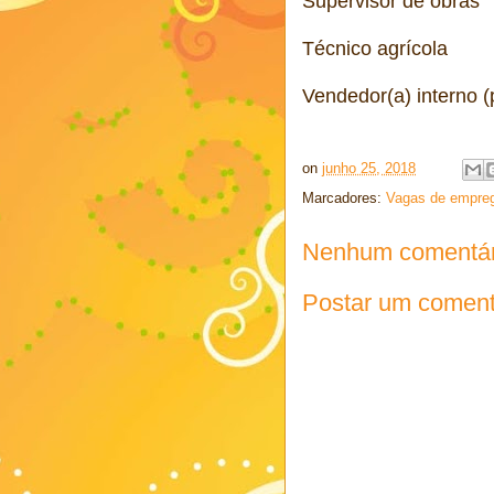
Supervisor de obras
Técnico agrícola
Vendedor(a) interno (p
on
junho 25, 2018
Marcadores:
Vagas de empre
Nenhum comentár
Postar um coment