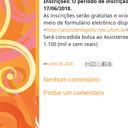
Inscrições: O período de inscriçã
17/06/2018.
As inscrições serão gratuitas e oco
meio de formulário eletrônico dis
<
http://assistentepolo.nte.ufsm.br
Será concedida bolsa ao Assistente
1.100 (mil e cem reais)
on
junho 08, 2018
Nenhum comentário:
Postar um comentário