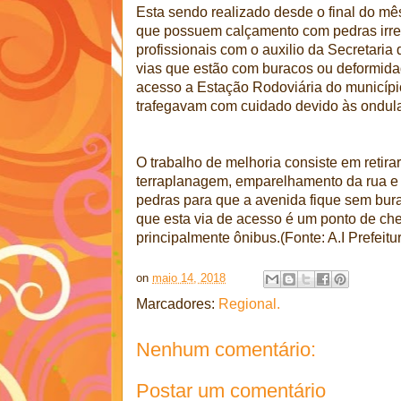
Esta sendo realizado desde o final do mê
que possuem calçamento com pedras irre
profissionais com o auxilio da Secretaria
vias que estão com buracos ou deformida
acesso a Estação Rodoviária do municípi
trafegavam com cuidado devido às ondula
O trabalho de melhoria consiste em retirar
terraplanagem, emparelhamento da rua e
pedras para que a avenida fique sem bura
que esta via de acesso é um ponto de che
principalmente ônibus.(Fonte: A.I Prefeitu
on
maio 14, 2018
Marcadores:
Regional.
Nenhum comentário:
Postar um comentário