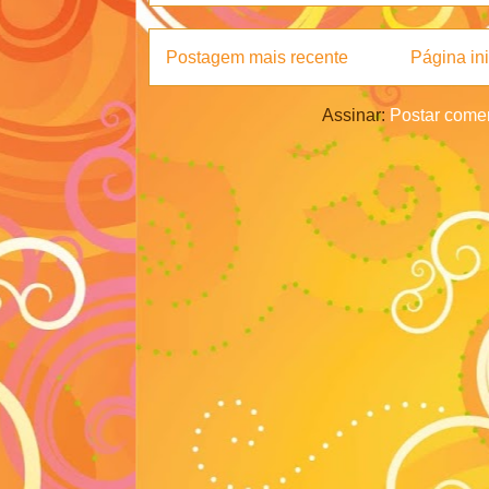
Postagem mais recente
Página ini
Assinar:
Postar comen