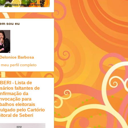
em sou eu
Delonice Barbosa
 meu perfil completo
BERI - Lista de
sários faltantes de
nfirmação da
nvocação para
balhos eleitorais
vulgado pelo Cartório
itoral de Seberi