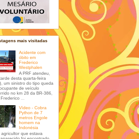
tagens mais visitadas
Acidente com
óbito em
Frederico
Westphalen
A PRF atendeu,
tarde desta quarta-feira
), um sinistro do tipo queda
ocupante de veículo
rrido no km 28 da BR-386,
Frederico ...
Vídeo - Cobra
Python de 7
metros Engole
homem na
Indonésia
agricultor que estava
aparecido foi encontrado