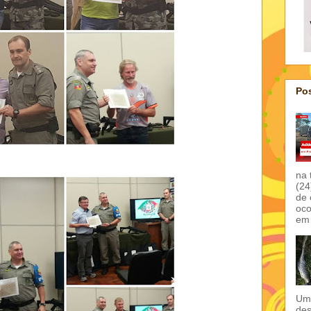
Pos
na 
(24
de 
oco
em 
Um 
des