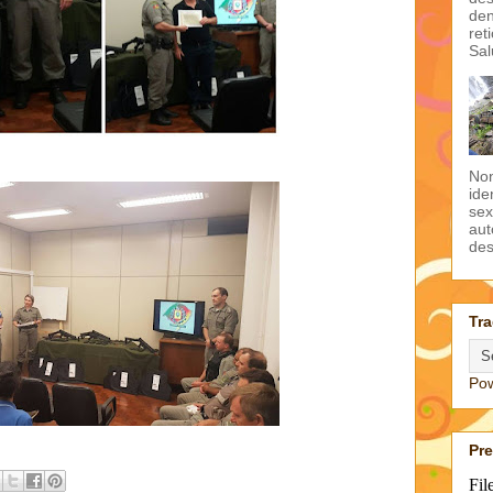
den
ret
Sal
Non
ide
sex
aut
des
Tra
Po
Pr