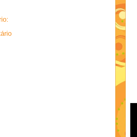
io:
ário