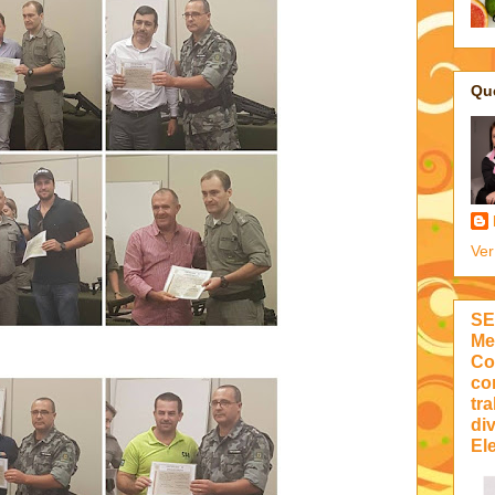
Qu
Ver
SE
Me
Co
co
tra
di
Ele