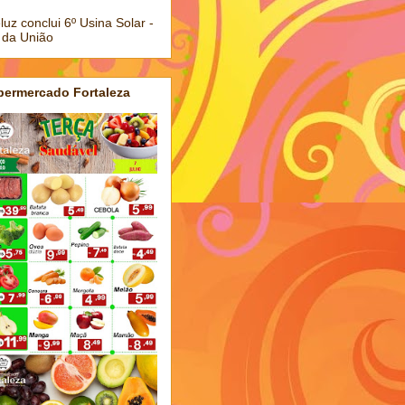
luz conclui 6º Usina Solar -
 da União
permercado Fortaleza