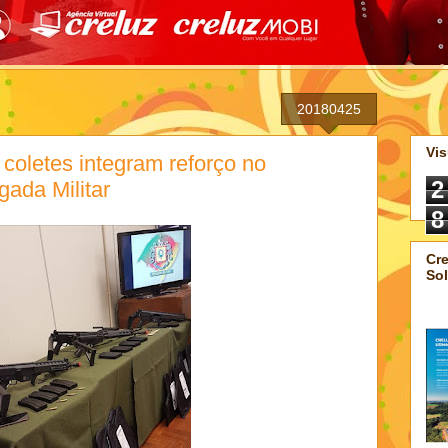
20180425
Vis
 coletes integram reforço no
2
ada Militar
8
Cre
Sol