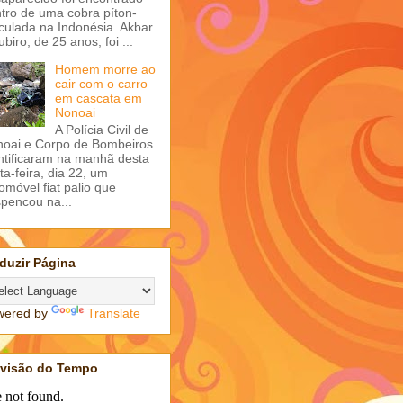
tro de uma cobra píton-
iculada na Indonésia. Akbar
ubiro, de 25 anos, foi ...
Homem morre ao
cair com o carro
em cascata em
Nonoai
A Polícia Civil de
oai e Corpo de Bombeiros
ntificaram na manhã desta
ta-feira, dia 22, um
omóvel fiat palio que
pencou na...
duzir Página
wered by
Translate
evisão do Tempo