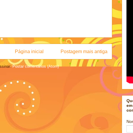
Página inicial
Postagem mais antiga
ssinar:
Postar comentários (Atom)
Qu
em
co
No