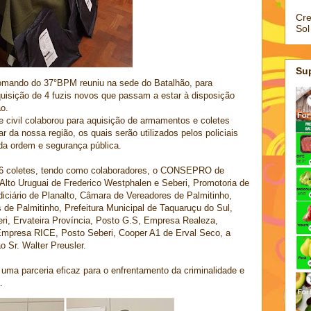
Cre
Sol
Su
 comando do 37°BPM reuniu na sede do Batalhão, para
uisição de 4 fuzis novos que passam a estar à disposição
ão.
civil colaborou para aquisição de armamentos e coletes
tar da nossa região, os quais serão utilizados pelos policiais
 da ordem e segurança pública.
 86 coletes, tendo como colaboradores, o CONSEPRO de
i Alto Uruguai de Frederico Westphalen e Seberi, Promotoria de
diciário de Planalto, Câmara de Vereadores de Palmitinho,
de Palmitinho, Prefeitura Municipal de Taquaruçu do Sul,
ri, Ervateira Província, Posto G.S, Empresa Realeza,
Empresa RICE, Posto Seberi, Cooper A1 de Erval Seco, a
 Sr. Walter Preusler.
 uma parceria eficaz para o enfrentamento da criminalidade e
.