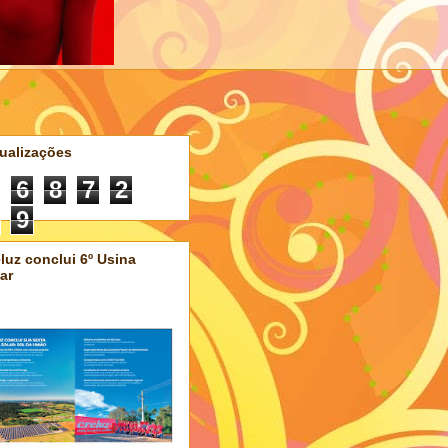
ualizações
6
8
7
2
9
luz conclui 6º Usina
ar