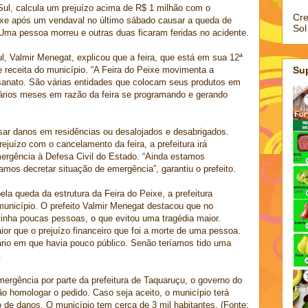
Sul, calcula um prejuízo acima de R$ 1 milhão com o
Cre
ixe após um vendaval no último sábado causar a queda de
Sol
 Uma pessoa morreu e outras duas ficaram feridas no acidente.
l, Valmir Menegat, explicou que a feira, que está em sua 12ª
de receita do município. “A Feira do Peixe movimenta a
Su
tesanato. São várias entidades que colocam seus produtos em
vários meses em razão da feira se programando e gerando
ar danos em residências ou desalojados e desabrigados.
juízo com o cancelamento da feira, a prefeitura irá
rgência à Defesa Civil do Estado. “Ainda estamos
mos decretar situação de emergência”, garantiu o prefeito.
a queda da estrutura da Feira do Peixe, a prefeitura
 município. O prefeito Valmir Menegat destacou que no
tinha poucas pessoas, o que evitou uma tragédia maior.
or que o prejuízo financeiro que foi a morte de uma pessoa.
rio em que havia pouco público. Senão teríamos tido uma
.
ergência por parte da prefeitura de Taquaruçu, o governo do
ão homologar o pedido. Caso seja aceito, o município terá
 de danos. O município tem cerca de 3 mil habitantes. (Fonte: