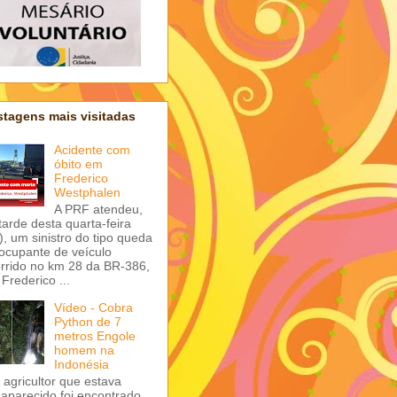
tagens mais visitadas
Acidente com
óbito em
Frederico
Westphalen
A PRF atendeu,
tarde desta quarta-feira
), um sinistro do tipo queda
ocupante de veículo
rrido no km 28 da BR-386,
Frederico ...
Vídeo - Cobra
Python de 7
metros Engole
homem na
Indonésia
agricultor que estava
aparecido foi encontrado