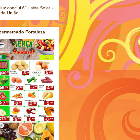
luz conclui 6º Usina Solar -
 da União
permercado Fortaleza