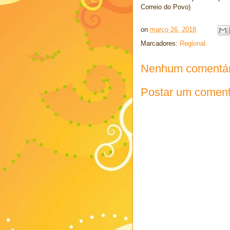
Correio do Povo)
on
março 26, 2018
Marcadores:
Regional.
Nenhum comentár
Postar um coment