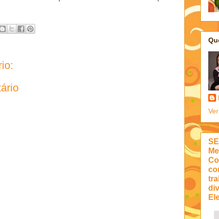
Qu
io:
ário
Ver
SE
Me
Co
co
tra
di
Ele