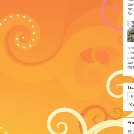
den
ret
Sal
Non
ide
sex
aut
des
Tra
Po
Pr