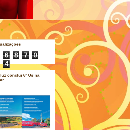
ualizações
6
8
7
0
4
luz conclui 6º Usina
ar