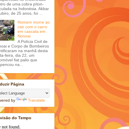
tro de uma cobra píton-
iculada na Indonésia. Akbar
ubiro, de 25 anos, foi ...
Homem morre ao
cair com o carro
em cascata em
Nonoai
A Polícia Civil de
oai e Corpo de Bombeiros
ntificaram na manhã desta
ta-feira, dia 22, um
omóvel fiat palio que
pencou na...
duzir Página
wered by
Translate
evisão do Tempo