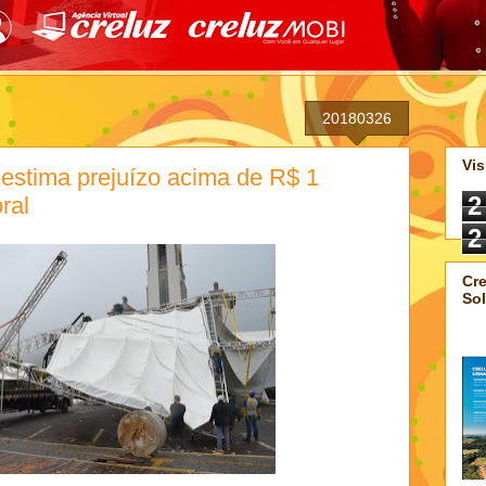
20180326
Vis
estima prejuízo acima de R$ 1
2
ral
2
Cre
Sol