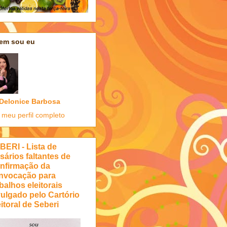
em sou eu
Delonice Barbosa
 meu perfil completo
BERI - Lista de
sários faltantes de
nfirmação da
nvocação para
balhos eleitorais
vulgado pelo Cartório
itoral de Seberi