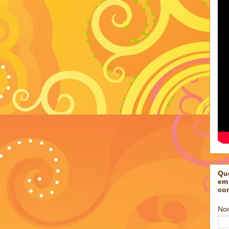
Qu
em
co
No