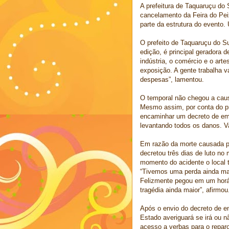
A prefeitura de Taquaruçu do 
cancelamento da Feira do Pe
parte da estrutura do evento.
O prefeito de Taquaruçu do Su
edição, é principal geradora 
indústria, o comércio e o ar
exposição. A gente trabalha 
despesas”, lamentou.
O temporal não chegou a caus
Mesmo assim, por conta do pre
encaminhar um decreto de eme
levantando todos os danos. Va
Em razão da morte causada pel
decretou três dias de luto no
momento do acidente o local 
“Tivemos uma perda ainda mai
Felizmente pegou em um horá
tragédia ainda maior”, afirmou
Após o envio do decreto de em
Estado averiguará se irá ou n
acesso a verbas para o reparo