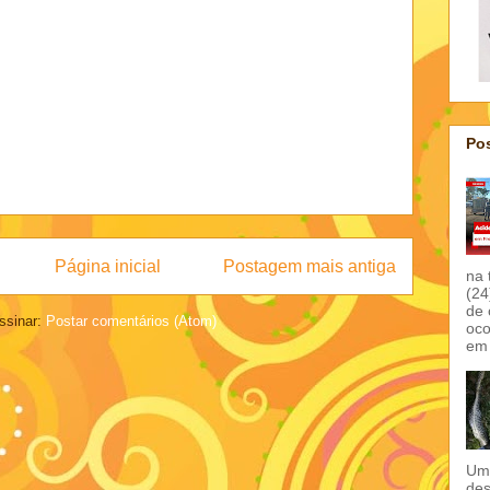
Pos
Página inicial
Postagem mais antiga
na 
(24
de 
ssinar:
Postar comentários (Atom)
oco
em 
Um 
des