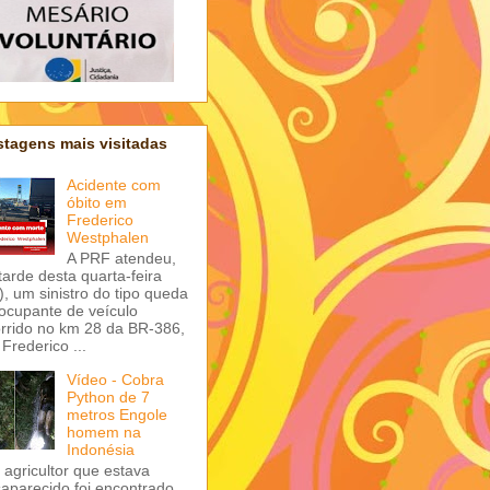
tagens mais visitadas
Acidente com
óbito em
Frederico
Westphalen
A PRF atendeu,
tarde desta quarta-feira
), um sinistro do tipo queda
ocupante de veículo
rrido no km 28 da BR-386,
Frederico ...
Vídeo - Cobra
Python de 7
metros Engole
homem na
Indonésia
agricultor que estava
aparecido foi encontrado