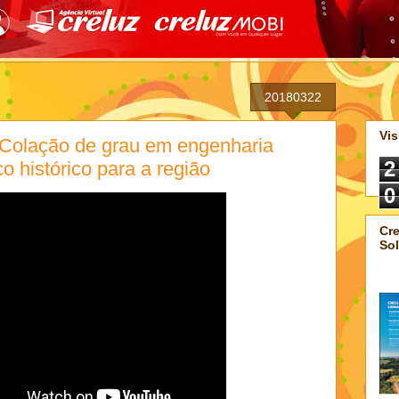
20180322
Vis
 Colação de grau em engenharia
2
o histórico para a região
0
Cre
Sol