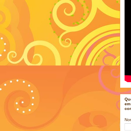
Qu
em
co
No