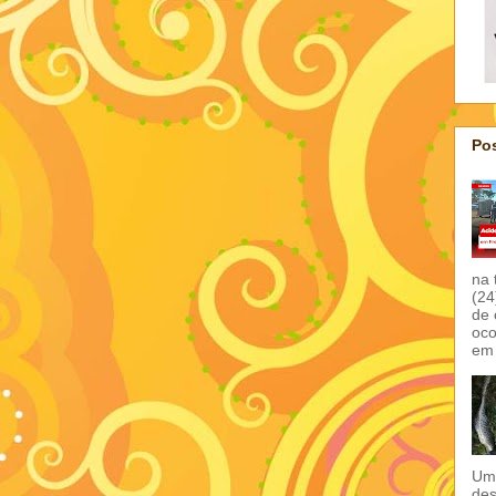
Pos
na 
(24
de 
oco
em 
Um 
des