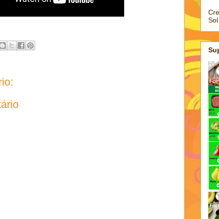
Cre
Sol
Su
io:
ário