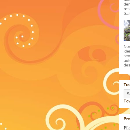
den
ret
Sal
Non
ide
sex
aut
des
Tra
Po
Pr