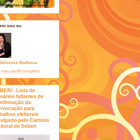
em sou eu
Delonice Barbosa
 meu perfil completo
BERI - Lista de
sários faltantes de
nfirmação da
nvocação para
balhos eleitorais
vulgado pelo Cartório
itoral de Seberi