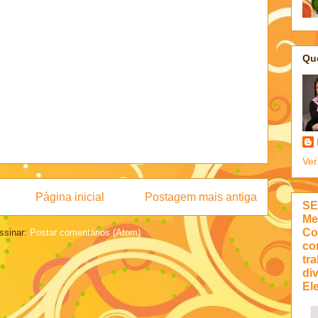
Qu
Ver
Página inicial
Postagem mais antiga
SE
Me
Co
ssinar:
Postar comentários (Atom)
co
tra
di
Ele