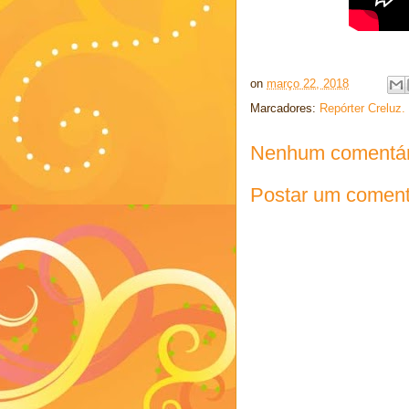
on
março 22, 2018
Marcadores:
Repórter Creluz.
Nenhum comentár
Postar um coment