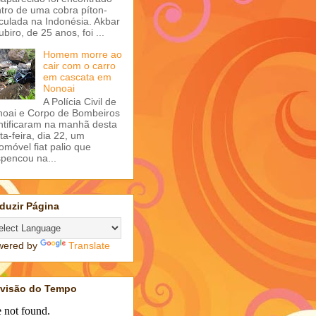
tro de uma cobra píton-
iculada na Indonésia. Akbar
ubiro, de 25 anos, foi ...
Homem morre ao
cair com o carro
em cascata em
Nonoai
A Polícia Civil de
oai e Corpo de Bombeiros
ntificaram na manhã desta
ta-feira, dia 22, um
omóvel fiat palio que
pencou na...
duzir Página
wered by
Translate
evisão do Tempo