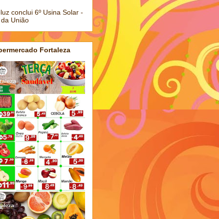
luz conclui 6º Usina Solar -
 da União
permercado Fortaleza