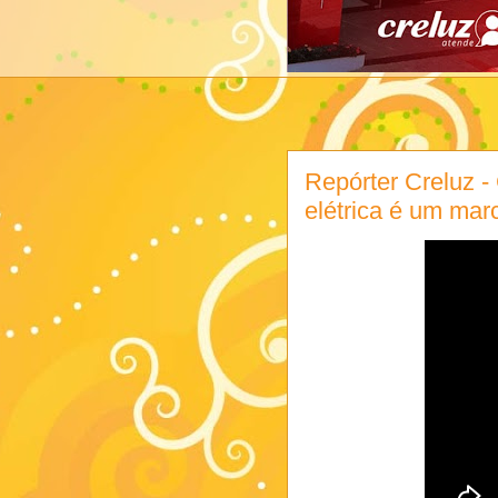
Repórter Creluz -
elétrica é um marc