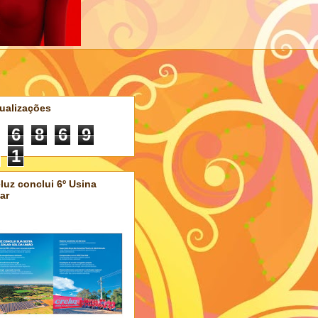
ualizações
6
8
6
9
1
luz conclui 6º Usina
ar