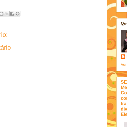
Qu
io:
ário
Ver
SE
Me
Co
co
tra
di
Ele