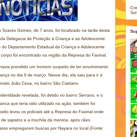
Cre
Sol
Soares Gomes, de 7 anos, foi localizado na tarde desta
Su
is da Delegacia de Proteção à Criança e ao Adolescente
e do Departamento Estadual da Criança e Adolescente
O corpo foi encontrado na região da Represa do Faxinal.
 havia prendido um homem suspeito de ter envolvimento
nça no dia 9 de março. Nesse dia, ela saiu para ir à
Renato João Cesa, no bairro São Caetano.
entidade revelada, foi detido no bairro Serrano, e o
ranca que teria sido utilizado na ação, também foi
eito levou os policiais até a Represa do Faxinal onde
 de sapatos e a mochila da menina, após cães
litares empregarem buscas por Nayara no local.(Fonte: