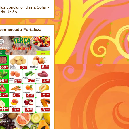
luz conclui 6º Usina Solar -
 da União
permercado Fortaleza