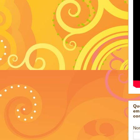
Qu
em
co
No