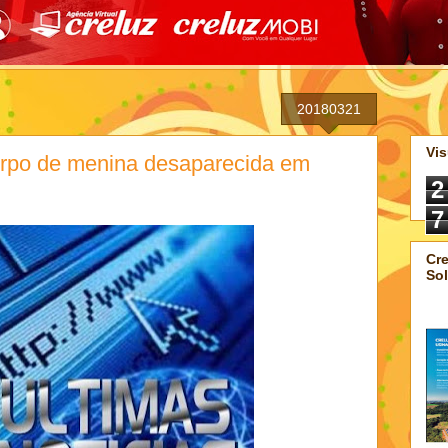
20180321
Vis
corpo de menina desaparecida em
2
7
Cre
Sol