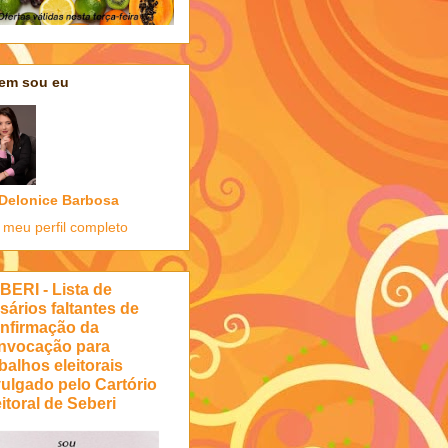
em sou eu
Delonice Barbosa
 meu perfil completo
BERI - Lista de
sários faltantes de
nfirmação da
nvocação para
balhos eleitorais
vulgado pelo Cartório
itoral de Seberi