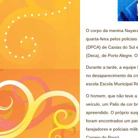
O corpo da menina Nayara 
quarta-feira pelos policia
(DPCA) de Caxias do Sul 
(Deca), de Porto Alegre. 
Durante a tarde, a equipe
no desaparecimento da cria
escola Escola Municipal 
O homem, que não teve a id
veículo, um Palio de cor b
apreendido. O próprio susp
foram encontrados um par
farejadores e policiais mi
Correio do Povo)