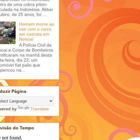
tro de uma cobra píton-
iculada na Indonésia. Akbar
ubiro, de 25 anos, foi ...
Homem morre ao
cair com o carro
em cascata em
Nonoai
A Polícia Civil de
oai e Corpo de Bombeiros
ntificaram na manhã desta
ta-feira, dia 22, um
omóvel fiat palio que
pencou na...
duzir Página
wered by
Translate
evisão do Tempo