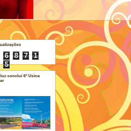
ualizações
6
8
7
1
5
luz conclui 6º Usina
ar