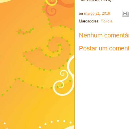
on
março 21, 2018
Marcadores:
Polícia
Nenhum comentár
Postar um coment