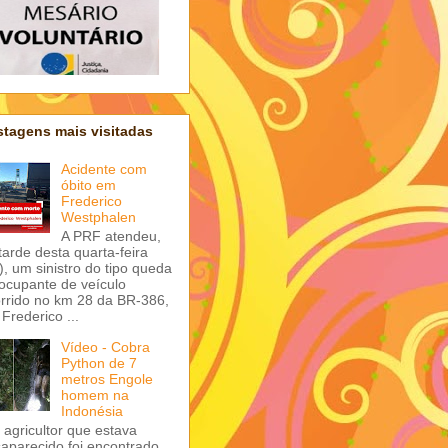
tagens mais visitadas
Acidente com
óbito em
Frederico
Westphalen
A PRF atendeu,
tarde desta quarta-feira
), um sinistro do tipo queda
ocupante de veículo
rrido no km 28 da BR-386,
Frederico ...
Vídeo - Cobra
Python de 7
metros Engole
homem na
Indonésia
agricultor que estava
aparecido foi encontrado