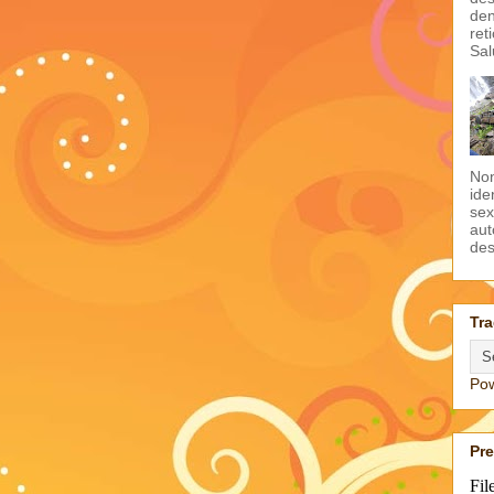
den
ret
Sal
Non
ide
sex
aut
des
Tra
Po
Pr