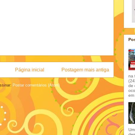
Pos
Página inicial
Postagem mais antiga
na 
(24
ssinar:
Postar comentários (Atom)
de 
oco
em 
Um 
des