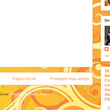
Qu
Ver
SE
Me
Página inicial
Postagem mais antiga
Co
co
tra
di
ssinar:
Postar comentários (Atom)
Ele