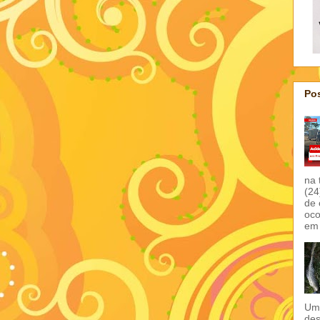
Pos
na 
(24
de 
oco
em 
Um 
des