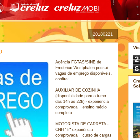
20180221
Vis
o
2
Agência FGTAS/SINE de
6
Frederico Westphalen possui
vagas de emprego disponíveis,
confira:
Cre
Sol
AUXILIAR DE COZINHA
(disponibilidade para o turno
das 14h às 22h) - experiência
comprovada + ensino médio
completo
MOTORISTA DE CARRETA -
CNH "E" experiência
comprovada + curso de cargas