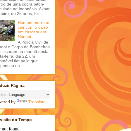
tro de uma cobra píton-
iculada na Indonésia. Akbar
ubiro, de 25 anos, foi ...
Homem morre ao
cair com o carro
em cascata em
Nonoai
A Polícia Civil de
oai e Corpo de Bombeiros
ntificaram na manhã desta
ta-feira, dia 22, um
omóvel fiat palio que
pencou na...
duzir Página
wered by
Translate
evisão do Tempo