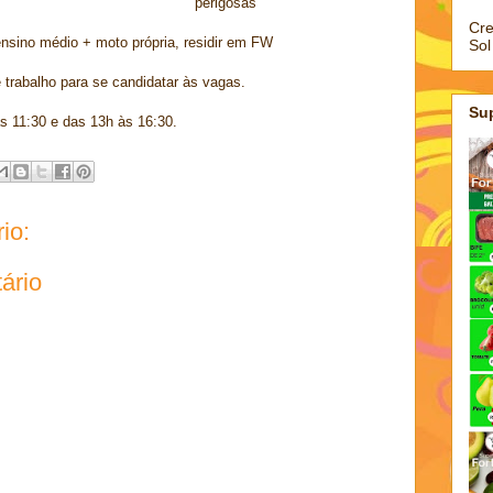
perigosas
Cre
no médio + moto própria, residir em FW
Sol
 trabalho para se candidatar às vagas.
Su
s 11:30 e das 13h às 16:30.
io:
ário