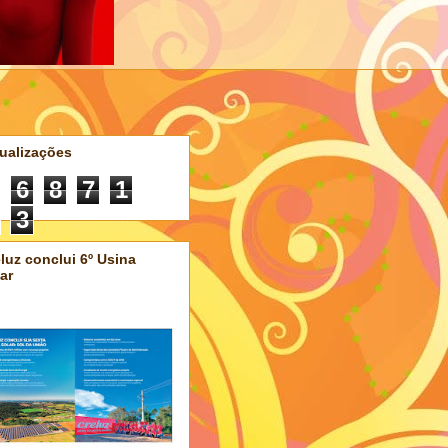
ualizações
6
8
7
1
3
luz conclui 6º Usina
ar