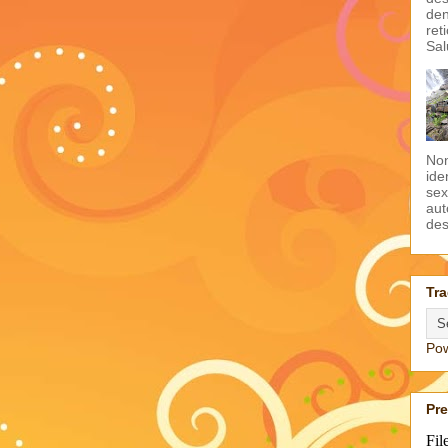
den
ret
Sal
Non
ide
sex
aut
des
Tra
Po
Pr