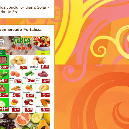
luz conclui 6º Usina Solar -
 da União
permercado Fortaleza