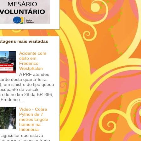
tagens mais visitadas
Acidente com
óbito em
Frederico
Westphalen
A PRF atendeu,
tarde desta quarta-feira
), um sinistro do tipo queda
ocupante de veículo
rrido no km 28 da BR-386,
Frederico ...
Vídeo - Cobra
Python de 7
metros Engole
homem na
Indonésia
agricultor que estava
aparecido foi encontrado