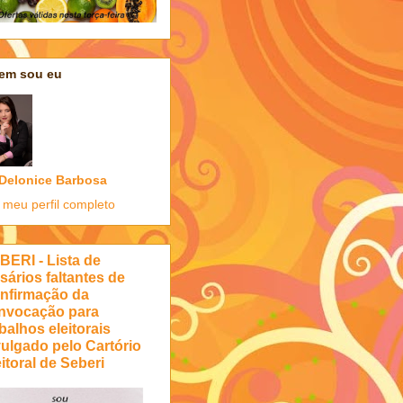
em sou eu
Delonice Barbosa
 meu perfil completo
BERI - Lista de
sários faltantes de
nfirmação da
nvocação para
balhos eleitorais
vulgado pelo Cartório
itoral de Seberi