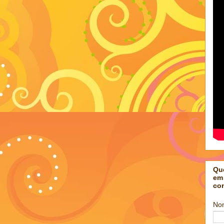
Qu
em
co
No