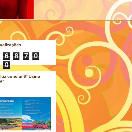
ualizações
6
8
7
0
0
luz conclui 6º Usina
ar