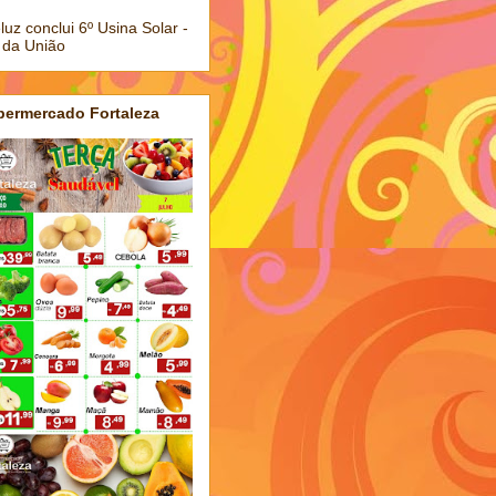
luz conclui 6º Usina Solar -
 da União
permercado Fortaleza