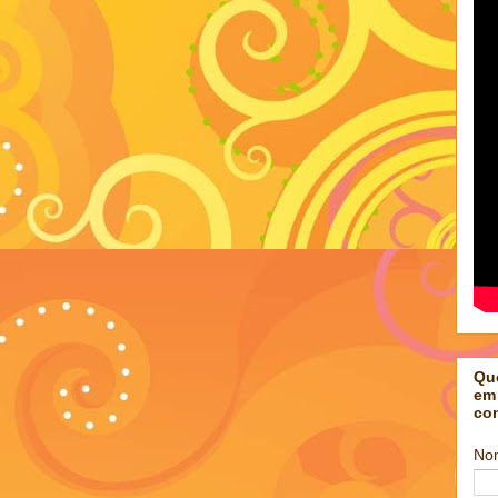
Qu
em
co
No