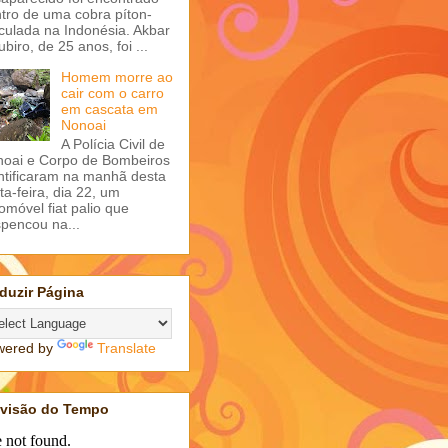
tro de uma cobra píton-
iculada na Indonésia. Akbar
ubiro, de 25 anos, foi ...
Homem morre ao
cair com o carro
em cascata em
Nonoai
A Polícia Civil de
oai e Corpo de Bombeiros
ntificaram na manhã desta
ta-feira, dia 22, um
omóvel fiat palio que
pencou na...
duzir Página
wered by
Translate
evisão do Tempo