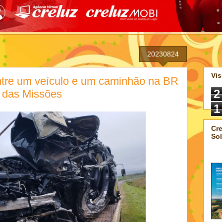
20230824
Vis
ntre um veículo e um caminhão na BR
2
 das Missões
1
Cre
Sol