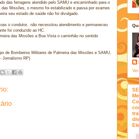
rado das ferragens atendido pelo SAMU e encaminhado para o
a das Missões, o mesmo foi estabilizado e passa por exames
eira seu estado de saúde não foi divulgado.
oas o condutor, não necessitou atendimento e permaneceu
Qu
ante foi conduzido ao HC.
meira das Missões a Boa Vista o caminhão no sentido
rpo de Bombeiros Militares de Palmeira das Missões e SAMU,
 - Jornalismo RP)
Ver
io:
SE
Me
Co
ário
co
tra
di
Ele