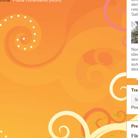
ssinar:
Postar comentários (Atom)
den
ret
Sal
Non
ide
sex
aut
des
Tra
Po
Pr