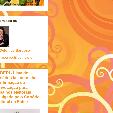
em sou eu
Delonice Barbosa
 meu perfil completo
BERI - Lista de
sários faltantes de
nfirmação da
nvocação para
balhos eleitorais
vulgado pelo Cartório
itoral de Seberi