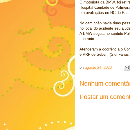
O motorista da BMW, foi reti
Hospital Caridade de Palmeir
e a avaliações no HC de Palm
No caminhão havia duas pess
no local do acidente seu ajud
A BMW seguia no sentido Pal
contrário.
Atenderam a ocorrência o Co
e PRF de Seberi. (Sidi Farias
on
agosto 24, 2023
Nenhum comentár
Postar um coment