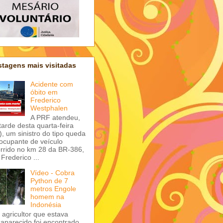
tagens mais visitadas
Acidente com
óbito em
Frederico
Westphalen
A PRF atendeu,
tarde desta quarta-feira
), um sinistro do tipo queda
ocupante de veículo
rrido no km 28 da BR-386,
Frederico ...
Vídeo - Cobra
Python de 7
metros Engole
homem na
Indonésia
agricultor que estava
aparecido foi encontrado