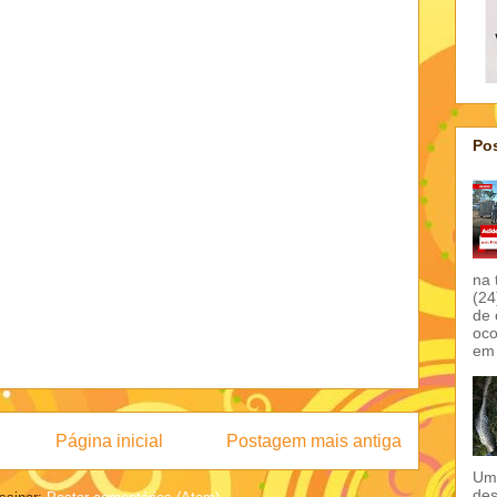
Pos
na 
(24
de 
oco
em 
Página inicial
Postagem mais antiga
Um 
des