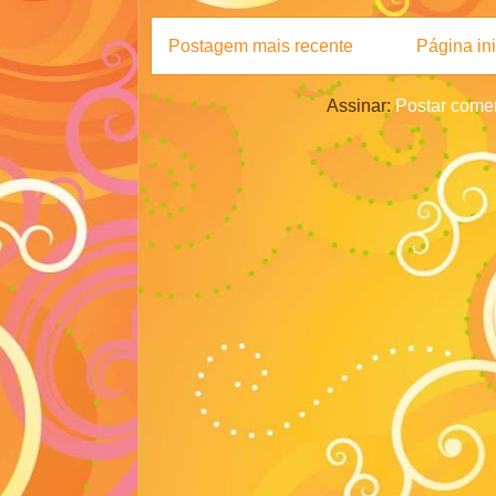
Postagem mais recente
Página ini
Assinar:
Postar comen