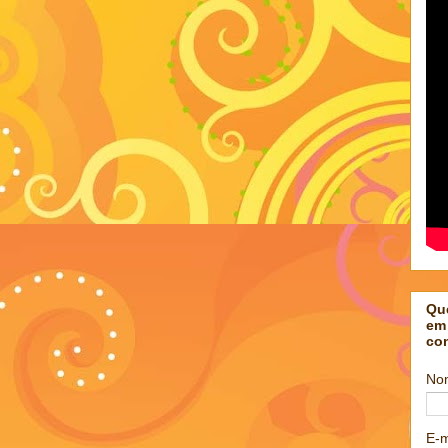
Qu
em
co
No
E-m