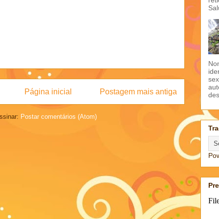
Sal
Non
ide
sex
aut
Página inicial
Postagem mais antiga
des
ssinar:
Postar comentários (Atom)
Tra
Po
Pr