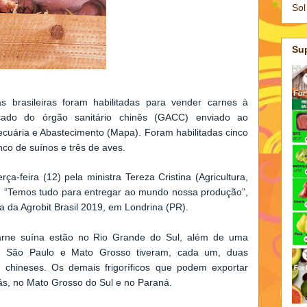
Sol
Su
cas brasileiras foram habilitadas para vender carnes à
cado do órgão sanitário chinês (GACC) enviado ao
 Pecuária e Abastecimento (Mapa). Foram habilitadas cinco
nco de suínos e três de aves.
erça-feira (12) pela ministra Tereza Cristina (Agricultura,
. “Temos tudo para entregar ao mundo nossa produção”,
ra da Agrobit Brasil 2019, em Londrina (PR).
 carne suína estão no Rio Grande do Sul, além de uma
. São Paulo e Mato Grosso tiveram, cada um, duas
s chineses. Os demais frigoríficos que podem exportar
ás, no Mato Grosso do Sul e no Paraná.