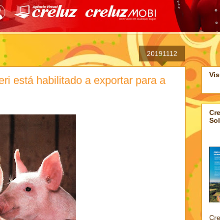
20191112
Vis
eri está habilitado a exportar para a
Cre
Sol
Cre