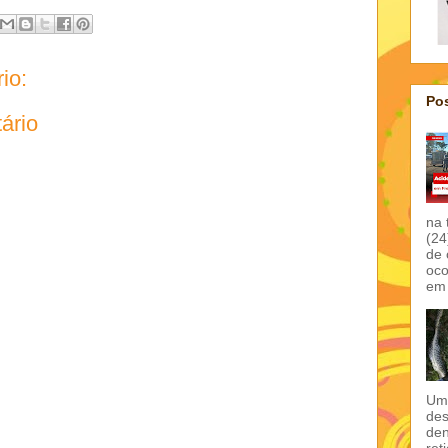
io:
Pos
ário
na 
(24
de 
oco
em 
Um 
des
den
ret