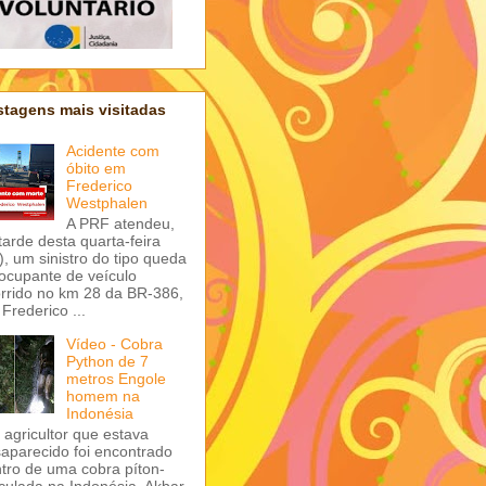
tagens mais visitadas
Acidente com
óbito em
Frederico
Westphalen
A PRF atendeu,
tarde desta quarta-feira
), um sinistro do tipo queda
ocupante de veículo
rrido no km 28 da BR-386,
Frederico ...
Vídeo - Cobra
Python de 7
metros Engole
homem na
Indonésia
agricultor que estava
aparecido foi encontrado
tro de uma cobra píton-
iculada na Indonésia. Akbar