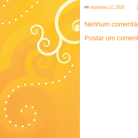
on
novembro 12, 2019
Nenhum comentár
Postar um coment