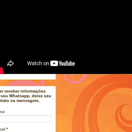
er receber informações
 seu Whatsapp, deixe seu
ntato na mensagem.
me
ail
*