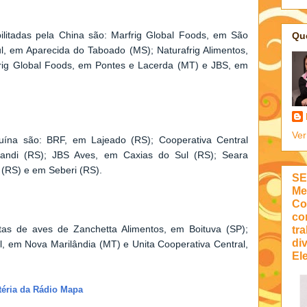
ilitadas pela China são: Marfrig Global Foods, em São
Qu
Sul, em Aparecida do Taboado (MS); Naturafrig Alimentos,
frig Global Foods, em Pontes e Lacerda (MT) e JBS, em
Ver
 suína são: BRF, em Lajeado (RS); Cooperativa Central
randi (RS); JBS Aves, em Caxias do Sul (RS); Seara
 (RS) e em Seberi (RS).
SE
Me
Co
co
tra
ntas de aves de Zanchetta Alimentos, em Boituva (SP);
di
al, em Nova Marilândia (MT) e Unita Cooperativa Central,
Ele
téria da Rádio Mapa