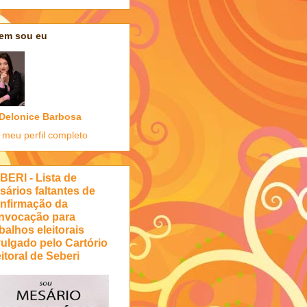
em sou eu
Delonice Barbosa
 meu perfil completo
BERI - Lista de
sários faltantes de
nfirmação da
nvocação para
balhos eleitorais
vulgado pelo Cartório
itoral de Seberi