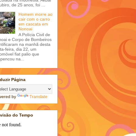
ubiro, de 25 anos, foi ...
Homem morre ao
cair com o carro
em cascata em
Nonoai
A Polícia Civil de
oai e Corpo de Bombeiros
ntificaram na manhã desta
ta-feira, dia 22, um
omóvel fiat palio que
pencou na...
duzir Página
wered by
Translate
evisão do Tempo