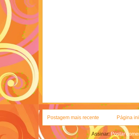
Postagem mais recente
Página ini
Assinar:
Postar comen