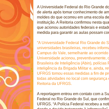
A Universidade Federal do Rio Grande d
de alerta após tomar conhecimento de a
moldes do que ocorreu em uma escola de
instituição. A Reitoria confirmou nesta qua
que acionou autoridades federais e esta
medida para garantir as aulas possam co
“A Universidade Federal Rio Grande do S
universidades brasileiras, recebeu info
Campus do Vale, semelhante ao ocorrido 
Universidade acionou, preventivamente, 
Brasileira de Inteligência (Abin), polícias 
inteligência da Brigada Militar e, ainda, 
UFRGS tomou essas medidas a fim de pr
todas atividades no local com segurança e 
Reitoria da UFRGS.
A reportagem entrou em contato com a Su
Federal no Rio Grande do Sul, que confir
UFRGS. “A Polícia Federal recebeu a not