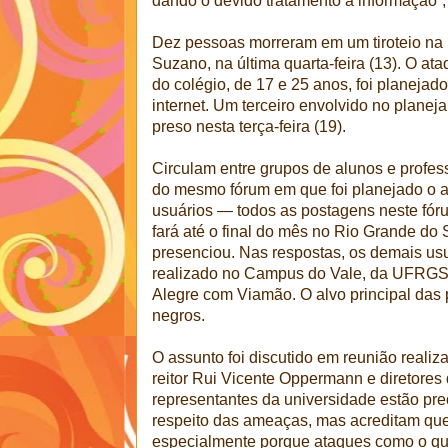
dando o devido tratamento à informação”,
Dez pessoas morreram em um tiroteio na 
Suzano, na última quarta-feira (13). O ata
do colégio, de 17 e 25 anos, foi planeja
internet. Um terceiro envolvido no planej
preso nesta terça-feira (19).
Circulam entre grupos de alunos e profe
do mesmo fórum em que foi planejado o 
usuários — todos as postagens neste fó
fará até o final do mês no Rio Grande do 
presenciou. Nas respostas, os demais us
realizado no Campus do Vale, da UFRGS, 
Alegre com Viamão. O alvo principal das
negros.
O assunto foi discutido em reunião realiza
reitor Rui Vicente Oppermann e diretores
representantes da universidade estão pr
respeito das ameaças, mas acreditam que
especialmente porque ataques como o q