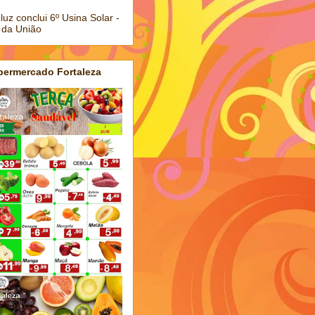
luz conclui 6º Usina Solar -
 da União
permercado Fortaleza