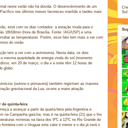
rmal neste verão não há dúvida. O desenvolvimento de um
Cre
Sol
Pacífico nos últimos meses favoreceu manhãs e tardes mais
rão, está com os dias contados: a estação muda para o
Su
) às 18h58min (hora de Brasília. Fonte: IAG/USP) e uma
errubar as temperaturas. Porém, esse fato tem mais a ver com
rmino do verão.
ção tem a ver com a astronomia. Nesta data, os dois
 a mesma quantidade de energia vinda do sol (momento
disso, em 20 de março, o dia e a noite têm 12 horas de
o globo.
inócios (outono e primavera) também registram as maiores
ração gravitacional da Lua, ocorre a maior atração
 de quinta-feira
meça a avançar a partir da quarta-feira pela Argentina e
bem na Campanha gaúcha, mas é na quinta-feira (21) que o frio
eraturas mínimas na faixa dos 9ºC a 12ºC no Rio Grande do
fronteira com o Uruguai este valor é menor e o dia já será o