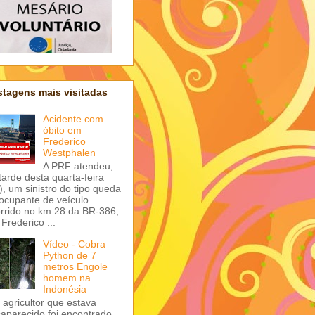
tagens mais visitadas
Acidente com
óbito em
Frederico
Westphalen
A PRF atendeu,
tarde desta quarta-feira
), um sinistro do tipo queda
ocupante de veículo
rrido no km 28 da BR-386,
Frederico ...
Vídeo - Cobra
Python de 7
metros Engole
homem na
Indonésia
agricultor que estava
aparecido foi encontrado