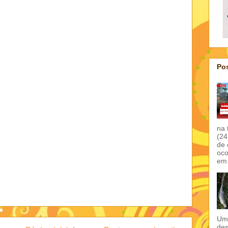
Pos
na 
(24
de 
oco
em 
Um 
des