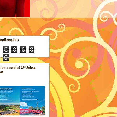
ualizações
6
8
6
8
0
luz conclui 6º Usina
ar