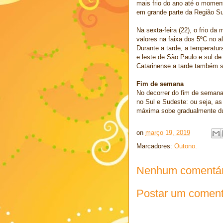
mais frio do ano até o momen
em grande parte da Região Su
Na sexta-feira (22), o frio d
valores na faixa dos 5ºC no a
Durante a tarde, a temperat
e leste de São Paulo e sul de
Catarinense a tarde também s
Fim de semana
No decorrer do fim de semana
no Sul e Sudeste: ou seja, 
máxima sobe gradualmente du
on
março 19, 2019
Marcadores:
Outono.
Nenhum comentár
Postar um coment