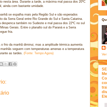
to nesta área. Durante a tarde, a máxima mal passa dos 20ºC
l, ainda com bastante umidade.
a manhã se espalha mais pela Região Sul e são esperados
lto da Serra Geral entre Rio Grande do Sul e Santa Catarina.
Qu
ura despenca também no Sudeste e mal passa dos 22ºC no sul
 Minas Gerais. Entre o planalto sul do Paraná e a Serra
egue fria.
 o frio da manhã diminui, mas a amplitude térmica aumenta
as manhãs seguem com temperaturas amenas e a temperatura
rante as tardes.
(Fonte: Tempo Agora)
Ver
SE
Me
Co
io:
co
tra
di
ário
Ele