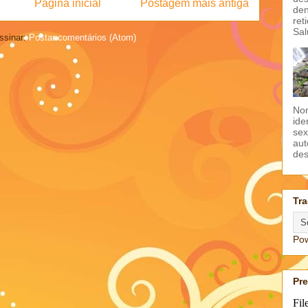
Página inicial
Postagem mais antiga
den
ret
Sal
ssinar:
Postar comentários (Atom)
Non
ide
sex
aut
des
Tra
Po
Pr