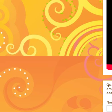
Qu
em
co
No