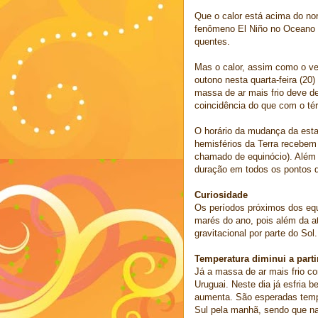
Que o calor está acima do no
fenômeno El Niño no Oceano 
quentes.
Mas o calor, assim como o ve
outono nesta quarta-feira (20
massa de ar mais frio deve d
coincidência do que com o té
O horário da mudança da esta
hemisférios da Terra recebem
chamado de equinócio). Além 
duração em todos os pontos d
Curiosidade
Os períodos próximos dos equ
marés do ano, pois além da at
gravitacional por parte do Sol.
Temperatura diminui a partir
Já a massa de ar mais frio co
Uruguai. Neste dia já esfria 
aumenta. São esperadas temp
Sul pela manhã, sendo que na 