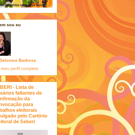
em sou eu
Delonice Barbosa
 meu perfil completo
BERI - Lista de
sários faltantes de
nfirmação da
nvocação para
balhos eleitorais
vulgado pelo Cartório
itoral de Seberi