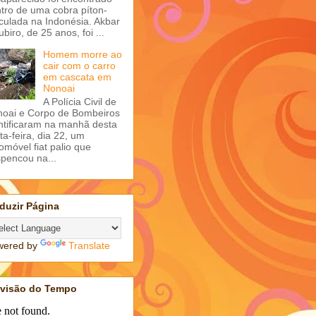
tro de uma cobra píton-
iculada na Indonésia. Akbar
ubiro, de 25 anos, foi ...
Homem morre ao
cair com o carro
em cascata em
Nonoai
A Polícia Civil de
oai e Corpo de Bombeiros
ntificaram na manhã desta
ta-feira, dia 22, um
omóvel fiat palio que
pencou na...
duzir Página
wered by
Translate
evisão do Tempo