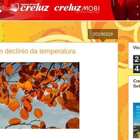
20190319
Vis
 declínio da temperatura
2
4
Cre
Sol