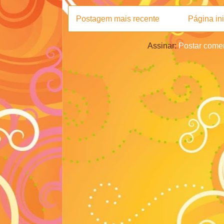
Postagem mais recente
Página ini
Assinar:
Postar comen