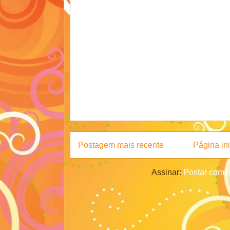
Postagem mais recente
Página ini
Assinar:
Postar comen