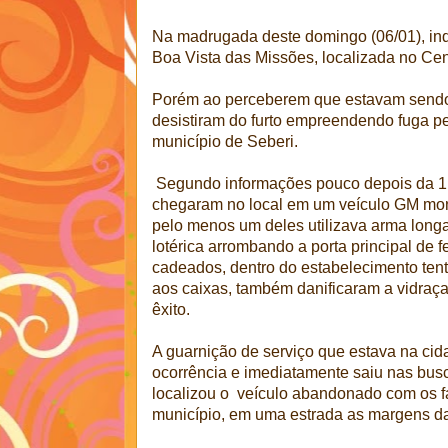
Na madrugada deste domingo (06/01), ind
Boa Vista das Missões, localizada no Cen
Porém ao perceberem que estavam sendo
desistiram do furto empreendendo fuga p
município de Seberi.
Segundo informações pouco depois da 1h
chegaram no local em um veículo GM mon
pelo menos um deles utilizava arma long
lotérica arrombando a porta principal de f
cadeados, dentro do estabelecimento ten
aos caixas, também danificaram a vidraç
êxito.
A guarnição de serviço que estava na cida
ocorrência e imediatamente saiu nas bus
localizou o veículo abandonado com os f
município, em uma estrada as margens d