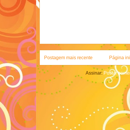
Postagem mais recente
Página ini
Assinar:
Postar comen