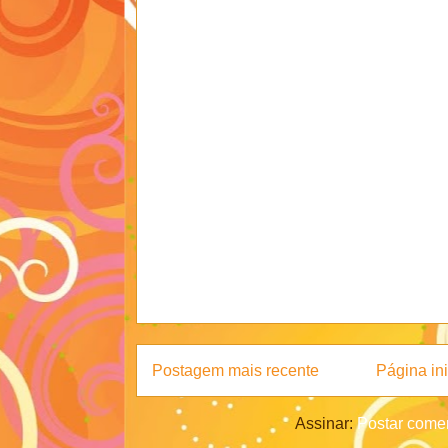
Postagem mais recente
Página ini
Assinar:
Postar comen