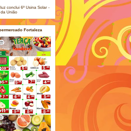
luz conclui 6º Usina Solar -
 da União
permercado Fortaleza