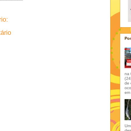
io:
ário
Pos
na 
(24
de 
oco
em 
Um 
des