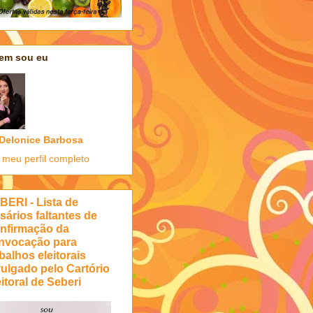
em sou eu
Delonice Barbosa
 meu perfil completo
BERI - Lista de
sários faltantes de
nfirmação da
nvocação para
balhos eleitorais
vulgado pelo Cartório
itoral de Seberi