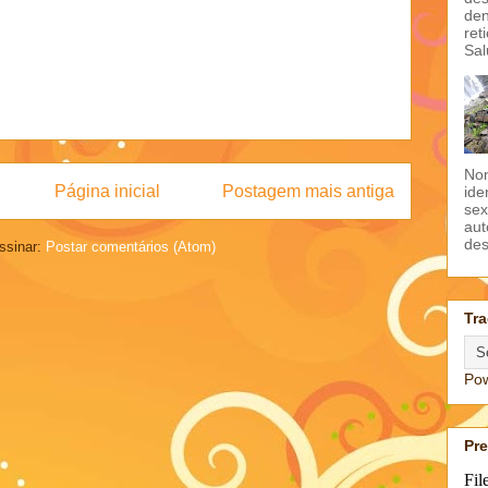
den
ret
Sal
Non
Página inicial
Postagem mais antiga
ide
sex
aut
des
ssinar:
Postar comentários (Atom)
Tra
Po
Pr