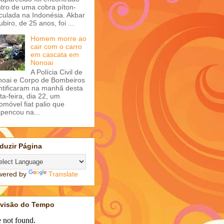
tro de uma cobra píton-
iculada na Indonésia. Akbar
ubiro, de 25 anos, foi ...
Homem morre ao
cair com o carro
em cascata em
Nonoai
A Polícia Civil de
oai e Corpo de Bombeiros
ntificaram na manhã desta
ta-feira, dia 22, um
omóvel fiat palio que
pencou na...
duzir Página
wered by
Translate
evisão do Tempo