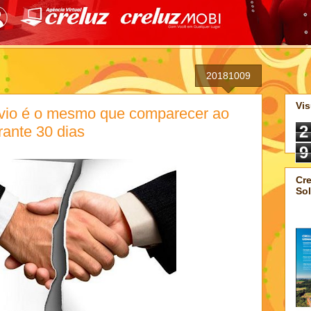
20181009
Vis
évio é o mesmo que comparecer ao
2
rante 30 dias
9
Cre
Sol