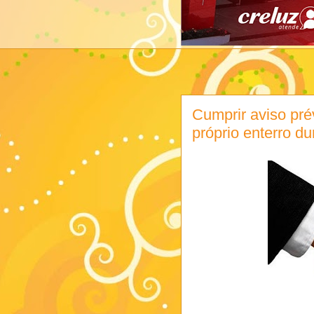
Cumprir aviso pr
próprio enterro du