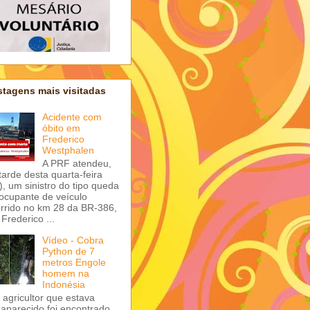
tagens mais visitadas
Acidente com
óbito em
Frederico
Westphalen
A PRF atendeu,
tarde desta quarta-feira
), um sinistro do tipo queda
ocupante de veículo
rrido no km 28 da BR-386,
Frederico ...
Vídeo - Cobra
Python de 7
metros Engole
homem na
Indonésia
agricultor que estava
aparecido foi encontrado