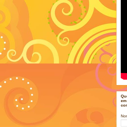
Qu
em
co
No