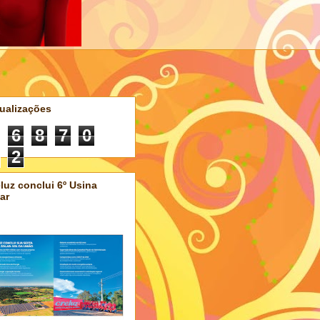
ualizações
6
8
7
0
2
luz conclui 6º Usina
ar