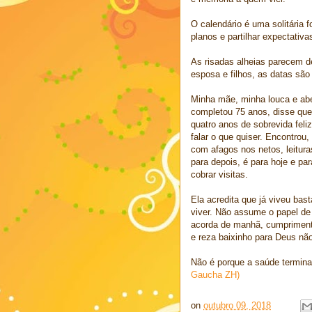
O calendário é uma solitária 
planos e partilhar expectativa
As risadas alheias parecem d
esposa e filhos, as datas são 
Minha mãe, minha louca e abe
completou 75 anos, disse que
quatro anos de sobrevida feliz.
falar o que quiser. Encontrou,
com afagos nos netos, leitur
para depois, é para hoje e pa
cobrar visitas.
Ela acredita que já viveu bas
viver. Não assume o papel de 
acorda de manhã, cumprimenta
e reza baixinho para Deus nã
Não é porque a saúde termina
Gaucha ZH)
on
outubro 09, 2018