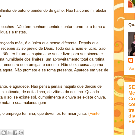
folhinha de outono pendendo do galho. Não há como mirabolar
s.
Qu
eboches. Não tem nenhum sentido contar como foi o turno a
iguais e tristes.
nçoada mãe, é a única que pensa diferente. Depois que
 recebeu aviso prévio de Deus. Todo dia a mais é lucro. São
 Não ter futuro a inspira a se sentir livre para ser sincera e
 na humildade dos limites, um aproveitamento total da rotina
as, encontro com amigas e cinema. Não deixa coisa alguma
Ver
ra agora. Não promete e se torna presente. Aparece em vez de
tante, e agradece. Não pensa jamais naquilo que deixou de
SE
injustiçada, de coitadinha, de vítima do destino. Quando
Me
 o sol se existe sol, cumprimenta a chuva se existe chuva,
Co
o notar a sua malandragem.
co
tra
, o emprego termina, que devemos terminar junto.
(Fonte:
di
Ele