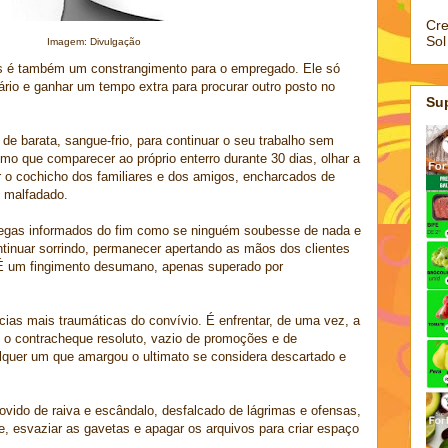
Cre
Sol
Imagem: Divulgação
as é também um constrangimento para o empregado. Ele só
ário e ganhar um tempo extra para procurar outro posto no
Su
 de barata, sangue-frio, para continuar o seu trabalho sem
 que comparecer ao próprio enterro durante 30 dias, olhar a
 o cochicho dos familiares e dos amigos, encharcados de
 malfadado.
olegas informados do fim como se ninguém soubesse de nada e
ntinuar sorrindo, permanecer apertando as mãos dos clientes
 É um fingimento desumano, apenas superado por
ias mais traumáticas do convívio. É enfrentar, de uma vez, a
e o contracheque resoluto, vazio de promoções e de
alquer um que amargou o ultimato se considera descartado e
vido de raiva e escândalo, desfalcado de lágrimas e ofensas,
, esvaziar as gavetas e apagar os arquivos para criar espaço