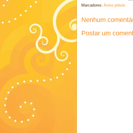
Marcadores:
Aviso prévio.
Nenhum comentár
Postar um coment