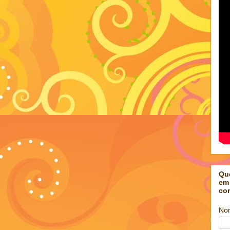
Qu
em
co
No