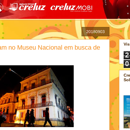
20180903
Vis
ram no Museu Nacional em busca de
2
0
Cre
Sol