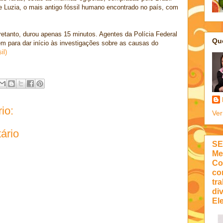
e Luzia, o mais antigo fóssil humano encontrado no país, com
retanto, durou apenas 15 minutos. Agentes da Polícia Federal
Qu
em para dar início às investigações sobre as causas do
il)
io:
Ver
ário
SE
Me
Co
co
tra
di
Ele