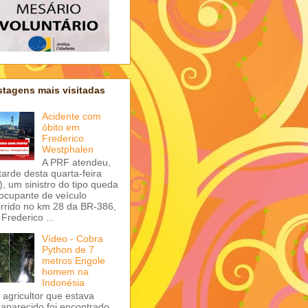
tagens mais visitadas
Acidente com
óbito em
Frederico
Westphalen
A PRF atendeu,
tarde desta quarta-feira
), um sinistro do tipo queda
ocupante de veículo
rrido no km 28 da BR-386,
Frederico ...
Vídeo - Cobra
Python de 7
metros Engole
homem na
Indonésia
agricultor que estava
aparecido foi encontrado