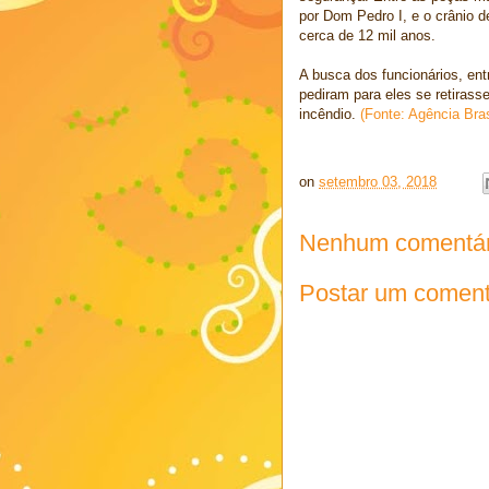
por Dom Pedro I, e o crânio d
cerca de 12 mil anos.
A busca dos funcionários, ent
pediram para eles se retirass
incêndio.
(Fonte: Agência Bras
on
setembro 03, 2018
Nenhum comentár
Postar um coment