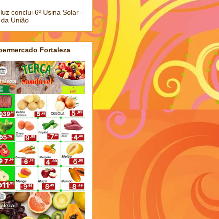
luz conclui 6º Usina Solar -
 da União
permercado Fortaleza