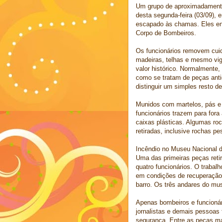
Um grupo de aproximadamente 
desta segunda-feira (03/09),
escapado às chamas. Eles ent
Corpo de Bombeiros.
Os funcionários removem cu
madeiras, telhas e mesmo vig
valor histórico. Normalmente,
como se tratam de peças anti
distinguir um simples resto d
Munidos com martelos, pás e
funcionários trazem para for
caixas plásticas. Algumas ro
retiradas, inclusive rochas p
Incêndio no Museu Nacional d
Uma das primeiras peças reti
quatro funcionários. O trabal
em condições de recuperação,
barro. Os três andares do mu
Apenas bombeiros e funcionár
jornalistas e demais pessoas 
segurança. Entre as peças ma