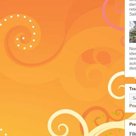
den
ret
Sal
Non
ide
sex
aut
des
Tra
Po
Pr