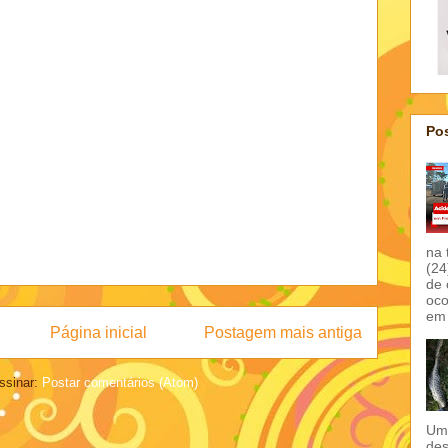
Pos
na 
(24
de 
oco
em 
Página inicial
Postagem mais antiga
ssinar:
Postar comentários (Atom)
Um 
des