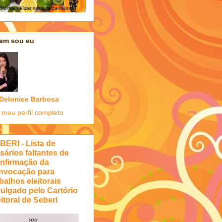
em sou eu
Delonice Barbosa
 meu perfil completo
BERI - Lista de
sários faltantes de
nfirmação da
nvocação para
balhos eleitorais
vulgado pelo Cartório
itoral de Seberi