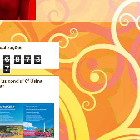
ualizações
6
8
7
3
7
luz conclui 6º Usina
ar