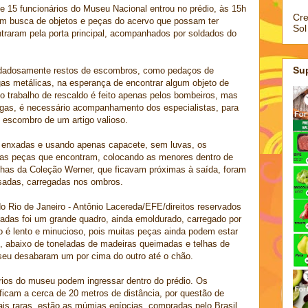
15 funcionários do Museu Nacional entrou no prédio, às 15h
Cre
 em busca de objetos e peças do acervo que possam ter
Sol
raram pela porta principal, acompanhados por soldados do
Su
idadosamente restos de escombros, como pedaços de
as metálicas, na esperança de encontrar algum objeto de
 o trabalho de rescaldo é feito apenas pelos bombeiros, mas
gas, é necessário acompanhamento dos especialistas, para
e escombro de um artigo valioso.
 enxadas e usando apenas capacete, sem luvas, os
a as peças que encontram, colocando as menores dentro de
chas da Coleção Werner, que ficavam próximas à saída, foram
esadas, carregadas nos ombros.
o Rio de Janeiro - Antônio Lacereda/EFE/direitos reservados
radas foi um grande quadro, ainda emoldurado, carregado por
ho é lento e minucioso, pois muitas peças ainda podem estar
 abaixo de toneladas de madeiras queimadas e telhas de
seu desabaram um por cima do outro até o chão.
ios do museu podem ingressar dentro do prédio. Os
ficam a cerca de 20 metros de distância, por questão de
is raras, estão as múmias egípcias, compradas pelo Brasil