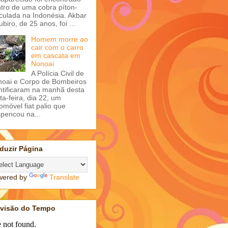
tro de uma cobra píton-
iculada na Indonésia. Akbar
ubiro, de 25 anos, foi ...
Homem morre ao
cair com o carro
em cascata em
Nonoai
A Polícia Civil de
oai e Corpo de Bombeiros
ntificaram na manhã desta
ta-feira, dia 22, um
omóvel fiat palio que
pencou na...
duzir Página
wered by
Translate
evisão do Tempo