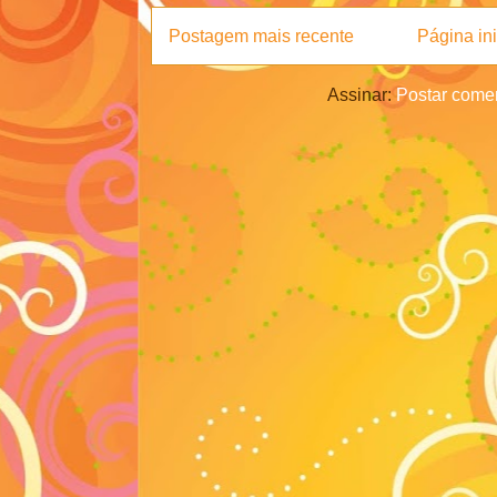
Postagem mais recente
Página ini
Assinar:
Postar comen