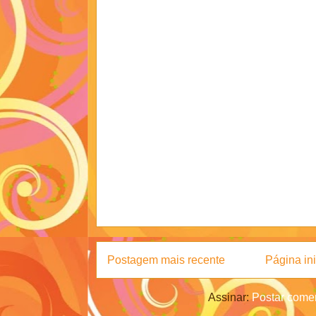
Postagem mais recente
Página ini
Assinar:
Postar comen