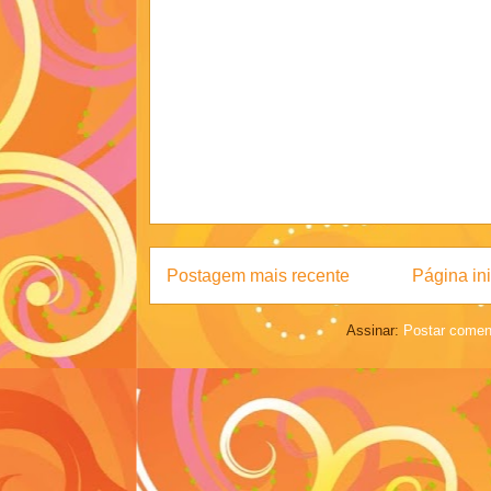
Postagem mais recente
Página ini
Assinar:
Postar comen