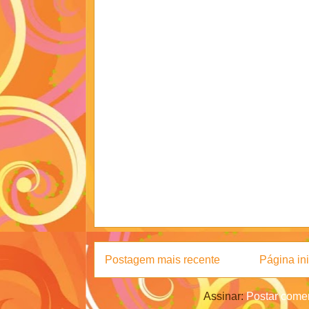
Postagem mais recente
Página ini
Assinar:
Postar comen