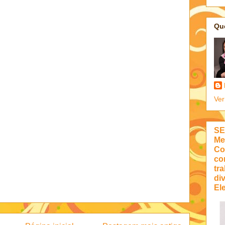
Qu
Ver
SE
Me
Co
co
tra
di
Ele