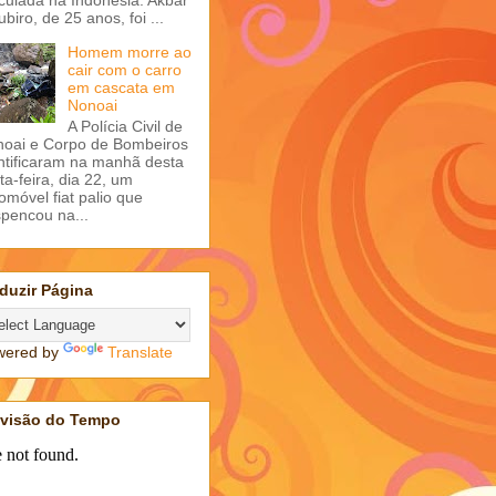
ubiro, de 25 anos, foi ...
Homem morre ao
cair com o carro
em cascata em
Nonoai
A Polícia Civil de
oai e Corpo de Bombeiros
ntificaram na manhã desta
ta-feira, dia 22, um
omóvel fiat palio que
pencou na...
duzir Página
wered by
Translate
evisão do Tempo