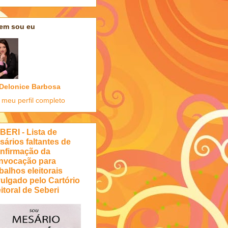
em sou eu
Delonice Barbosa
 meu perfil completo
BERI - Lista de
sários faltantes de
nfirmação da
nvocação para
balhos eleitorais
vulgado pelo Cartório
itoral de Seberi