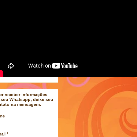
er receber informações
 seu Whatsapp, deixe seu
ntato na mensagem.
me
ail
*