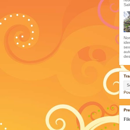
Sal
Non
ide
sex
aut
des
Tra
Po
Pr