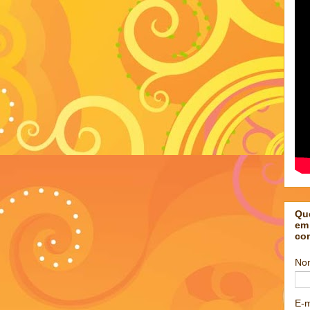
Qu
em
co
No
E-m