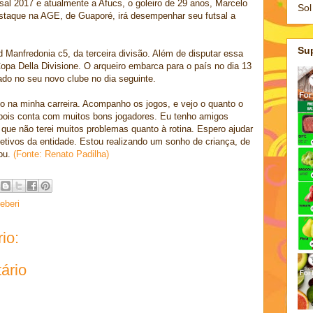
al 2017 e atualmente a Afucs, o goleiro de 29 anos, Marcelo
Sol
destaque na AGE, de Guaporé, irá desempenhar seu futsal a
Su
sd Manfredonia c5, da terceira divisão. Além de disputar essa
 Copa Della Divisione. O arqueiro embarca para o país no dia 13
ado no seu novo clube no dia seguinte.
o na minha carreira. Acompanho os jogos, e vejo o quanto o
el, pois conta com muitos bons jogadores. Eu tenho amigos
o que não terei muitos problemas quanto à rotina. Espero ajudar
etivos da entidade. Estou realizando um sonho de criança, de
cou.
(Fonte: Renato Padilha)
eberi
io:
ário