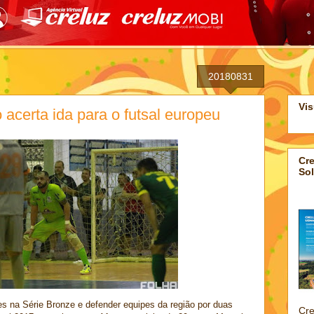
20180831
Vis
 acerta ida para o futsal europeu
Cre
Sol
s na Série Bronze e defender equipes da região por duas
Cre