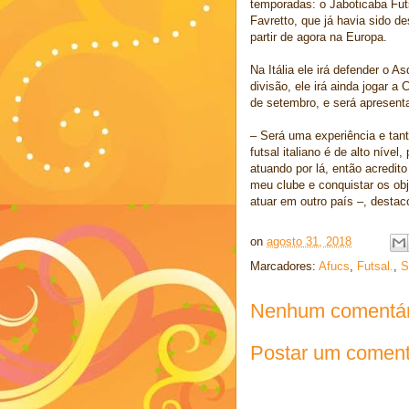
temporadas: o Jaboticaba Futs
Favretto, que já havia sido 
partir de agora na Europa.
Na Itália ele irá defender o A
divisão, ele irá ainda jogar a
de setembro, e será apresent
– Será uma experiência e tant
futsal italiano é de alto nív
atuando por lá, então acredit
meu clube e conquistar os obj
atuar em outro país –, desta
on
agosto 31, 2018
Marcadores:
Afucs
,
Futsal.
,
S
Nenhum comentár
Postar um coment