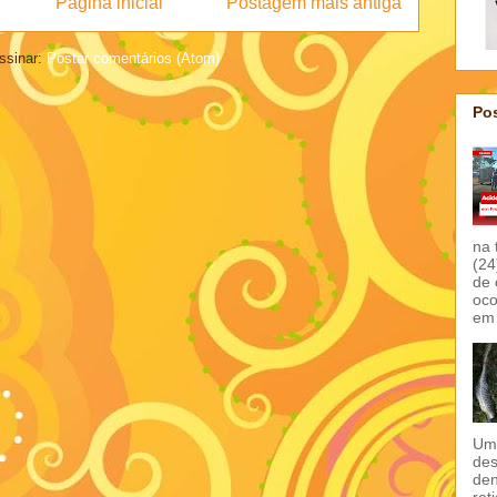
Página inicial
Postagem mais antiga
ssinar:
Postar comentários (Atom)
Pos
na 
(24
de 
oco
em 
Um 
des
den
ret