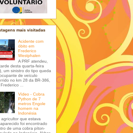
tagens mais visitadas
Acidente com
óbito em
Frederico
Westphalen
A PRF atendeu,
tarde desta quarta-feira
), um sinistro do tipo queda
ocupante de veículo
rrido no km 28 da BR-386,
Frederico ...
Vídeo - Cobra
Python de 7
metros Engole
homem na
Indonésia
agricultor que estava
aparecido foi encontrado
tro de uma cobra píton-
iculada na Indonésia. Akbar