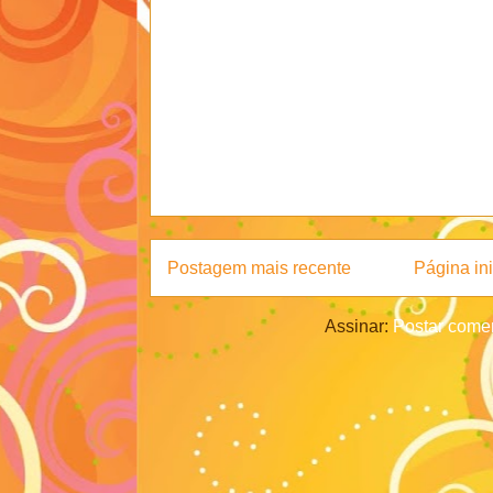
Postagem mais recente
Página ini
Assinar:
Postar comen