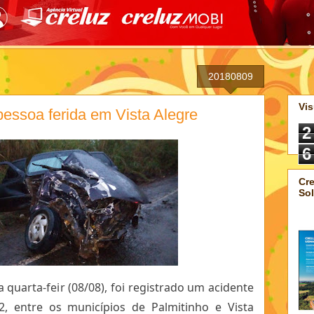
20180809
Vis
pessoa ferida em Vista Alegre
2
6
Cre
Sol
 quarta-feir (08/08), foi registrado um acidente
2, entre os municípios de Palmitinho e Vista