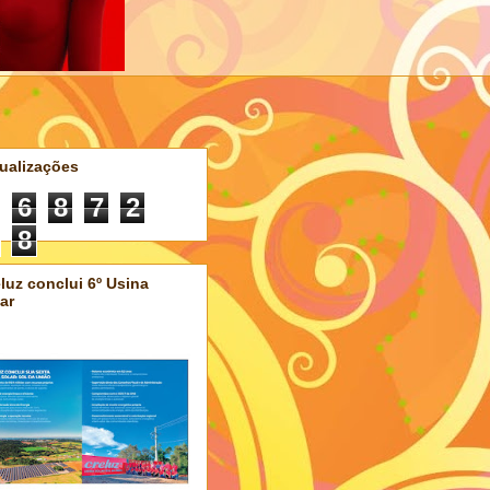
ualizações
6
8
7
2
8
luz conclui 6º Usina
ar