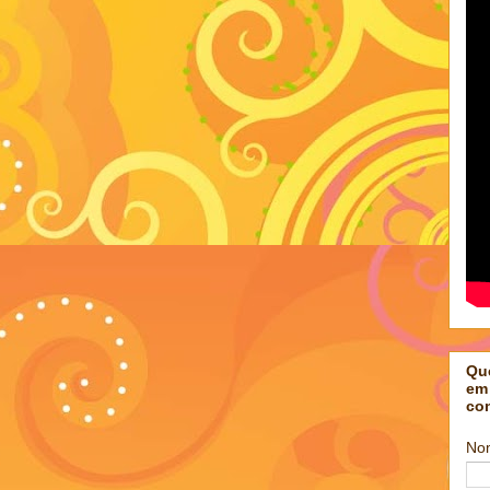
Qu
em
co
No