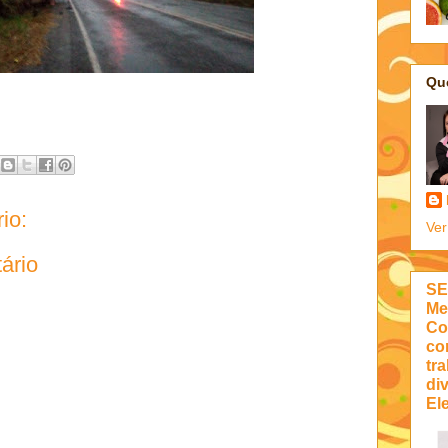
Qu
io:
Ver
ário
SE
Me
Co
co
tra
di
Ele