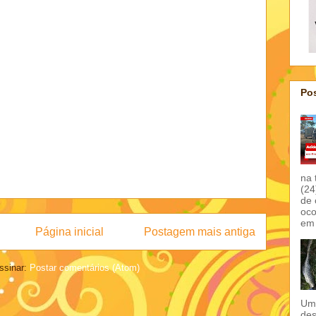
Pos
na 
(24
de 
oco
em 
Página inicial
Postagem mais antiga
ssinar:
Postar comentários (Atom)
Um 
des