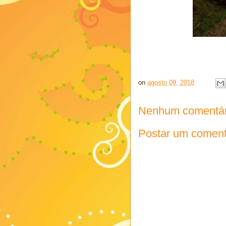
on
agosto 09, 2018
Nenhum comentár
Postar um coment