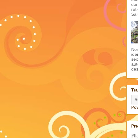
den
ret
Sal
Non
ide
sex
aut
des
Tra
Po
Pr