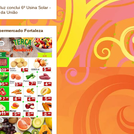
luz conclui 6º Usina Solar -
 da União
permercado Fortaleza