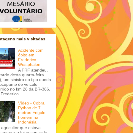
tagens mais visitadas
Acidente com
óbito em
Frederico
Westphalen
A PRF atendeu,
tarde desta quarta-feira
), um sinistro do tipo queda
ocupante de veículo
rrido no km 28 da BR-386,
Frederico ...
Vídeo - Cobra
Python de 7
metros Engole
homem na
Indonésia
agricultor que estava
aparecido foi encontrado