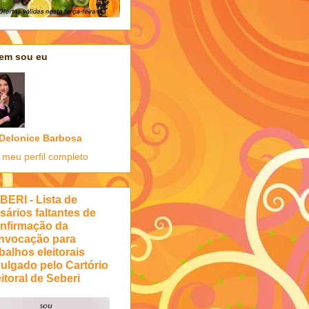
em sou eu
Delonice Barbosa
 meu perfil completo
BERI - Lista de
sários faltantes de
nfirmação da
nvocação para
balhos eleitorais
vulgado pelo Cartório
itoral de Seberi