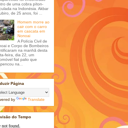
tro de uma cobra píton-
iculada na Indonésia. Akbar
ubiro, de 25 anos, foi ...
Homem morre ao
cair com o carro
em cascata em
Nonoai
A Polícia Civil de
oai e Corpo de Bombeiros
ntificaram na manhã desta
ta-feira, dia 22, um
omóvel fiat palio que
pencou na...
duzir Página
wered by
Translate
evisão do Tempo