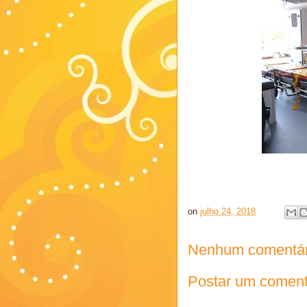
on
julho 24, 2018
Nenhum comentár
Postar um coment