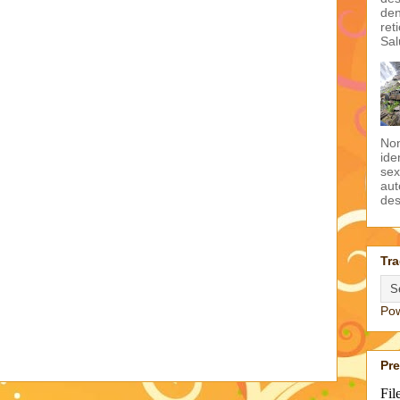
den
ret
Sal
Non
ide
sex
aut
des
Tra
Po
Pr