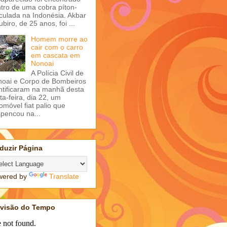
tro de uma cobra píton-
iculada na Indonésia. Akbar
ubiro, de 25 anos, foi ...
Homem morre ao
cair com o carro
em cascata em
Nonoai
A Polícia Civil de
oai e Corpo de Bombeiros
ntificaram na manhã desta
ta-feira, dia 22, um
omóvel fiat palio que
pencou na...
duzir Página
wered by
Translate
evisão do Tempo