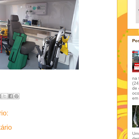
Pos
na 
(24
de 
oco
em 
io:
ário
Um 
des