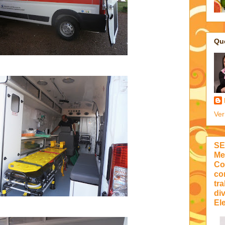
Qu
Ver
SE
Me
Co
co
tra
di
Ele