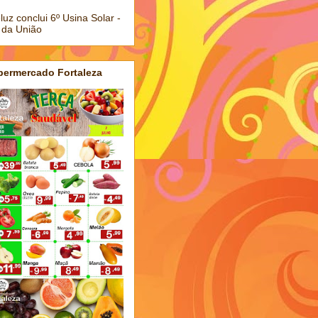
luz conclui 6º Usina Solar -
 da União
permercado Fortaleza