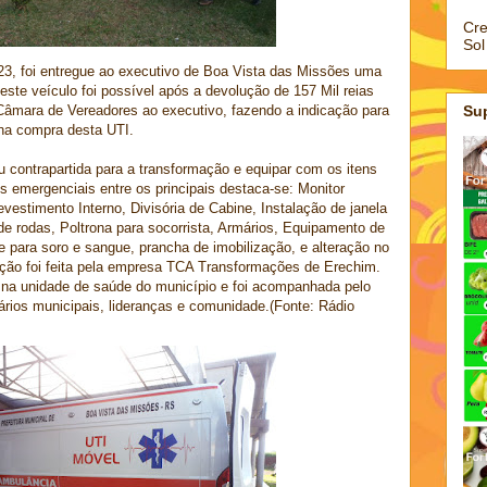
Cre
Sol
,23, foi entregue ao executivo de Boa Vista das Missões uma
ste veículo foi possível após a devolução de 157 Mil reias
âmara de Vereadores ao executivo, fazendo a indicação para
Su
 na compra desta UTI.
 contrapartida para a transformação e equipar com os itens
 emergenciais entre os principais destaca-se: Monitor
vestimento Interno, Divisória de Cabine, Instalação de janela
a de rodas, Poltrona para socorrista, Armários, Equipamento de
 para soro e sangue, prancha de imobilização, e alteração no
mação foi feita pela empresa TCA Transformações de Erechim.
o na unidade de saúde do município e foi acompanhada pelo
ários municipais, lideranças e comunidade.(Fonte: Rádio