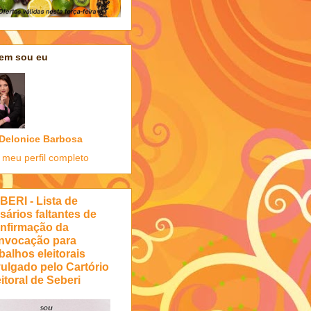
em sou eu
Delonice Barbosa
 meu perfil completo
BERI - Lista de
sários faltantes de
nfirmação da
nvocação para
balhos eleitorais
vulgado pelo Cartório
itoral de Seberi