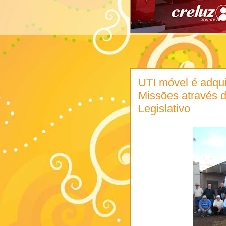
UTI móvel é adqui
Missões através d
Legislativo