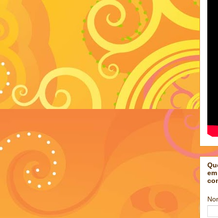
Qu
em
co
No