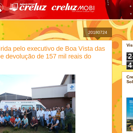
20180724
Vis
rida pelo executivo de Boa Vista das
2
e devolução de 157 mil reais do
4
Cre
Sol