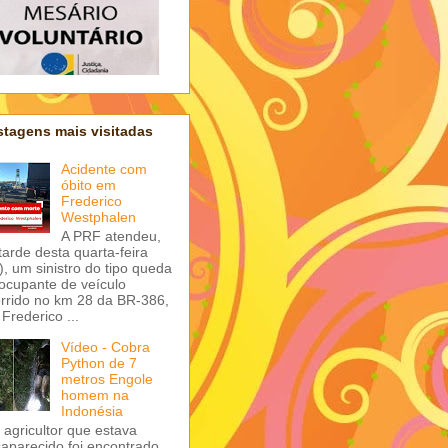
tagens mais visitadas
Acidente com
óbito em
Frederico
Westphalen
A PRF atendeu,
tarde desta quarta-feira
), um sinistro do tipo queda
ocupante de veículo
rrido no km 28 da BR-386,
Frederico ...
Vídeo - Cobra
Python de 7
metros Engole
homem na
Indonésia
agricultor que estava
aparecido foi encontrado