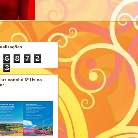
ualizações
6
8
7
2
3
luz conclui 6º Usina
ar