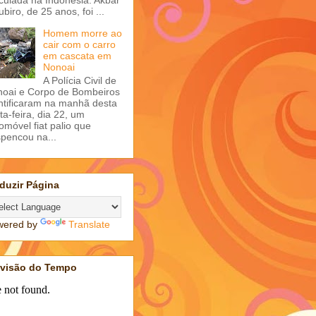
ubiro, de 25 anos, foi ...
Homem morre ao
cair com o carro
em cascata em
Nonoai
A Polícia Civil de
oai e Corpo de Bombeiros
ntificaram na manhã desta
ta-feira, dia 22, um
omóvel fiat palio que
pencou na...
duzir Página
wered by
Translate
evisão do Tempo