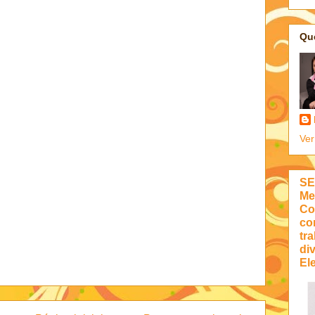
Qu
Ver
SE
Me
Co
co
tra
di
Ele