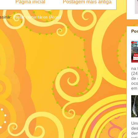
Página inicial
Postagem mais antiga
ssinar:
Postar comentários (Atom)
Pos
na 
(24
de 
oco
em 
Um 
des
den
ret