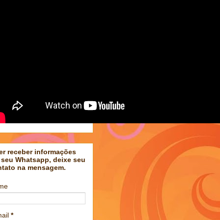
er receber informações
 seu Whatsapp, deixe seu
ntato na mensagem.
me
ail
*