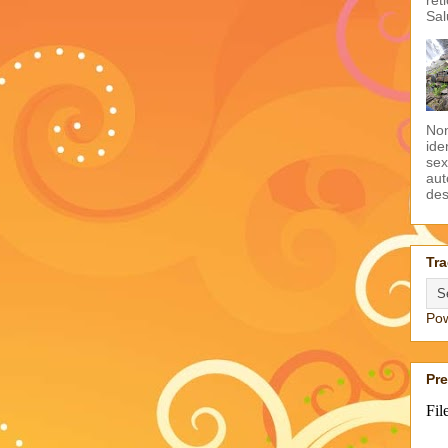
Sal
Non
ide
sex
aut
des
Tra
Po
Pr