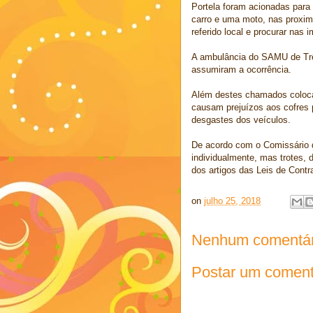
Portela foram acionadas para
carro e uma moto, nas proxim
referido local e procurar nas 
A ambulância do SAMU de Trê
assumiram a ocorrência.
Além destes chamados coloca
causam prejuízos aos cofres 
desgastes dos veículos.
De acordo com o Comissário de
individualmente, mas trotes,
dos artigos das Leis de Cont
on
julho 25, 2018
Nenhum comentár
Postar um coment