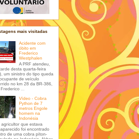
tagens mais visitadas
Acidente com
óbito em
Frederico
Westphalen
A PRF atendeu,
tarde desta quarta-feira
), um sinistro do tipo queda
ocupante de veículo
rrido no km 28 da BR-386,
Frederico ...
Vídeo - Cobra
Python de 7
metros Engole
homem na
Indonésia
agricultor que estava
aparecido foi encontrado
tro de uma cobra píton-
iculada na Indonésia. Akbar