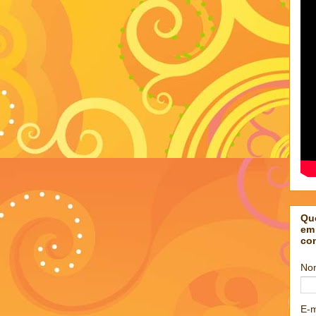
Qu
em
co
No
E-m