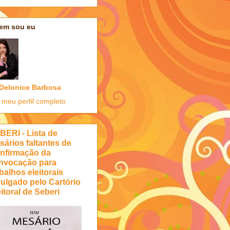
em sou eu
Delonice Barbosa
 meu perfil completo
BERI - Lista de
sários faltantes de
nfirmação da
nvocação para
balhos eleitorais
vulgado pelo Cartório
itoral de Seberi