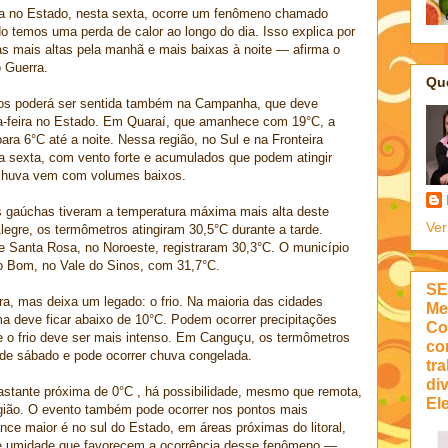
ia no Estado, nesta sexta, ocorre um fenômeno chamado
o temos uma perda de calor ao longo do dia. Isso explica por
as mais altas pela manhã e mais baixas à noite — afirma o
 Guerra.
Qu
os poderá ser sentida também na Campanha, que deve
ta-feira no Estado. Em Quaraí, que amanhece com 19°C, a
ra 6°C até a noite. Nessa região, no Sul e na Fronteira
na sexta, com vento forte e acumulados que podem atingir
chuva vem com volumes baixos.
es gaúchas tiveram a temperatura máxima mais alta deste
Ver
legre, os termômetros atingiram 30,5°C durante a tarde.
 e Santa Rosa, no Noroeste, registraram 30,3°C. O município
o Bom, no Vale do Sinos, com 31,7°C.
SE
a, mas deixa um legado: o frio. Na maioria das cidades
Me
a deve ficar abaixo de 10°C. Podem ocorrer precipitações
Co
de o frio deve ser mais intenso. Em Canguçu, os termômetros
co
e sábado e pode ocorrer chuva congelada.
tra
di
stante próxima de 0°C , há possibilidade, mesmo que remota,
Ele
gião. O evento também pode ocorrer nos pontos mais
ce maior é no sul do Estado, em áreas próximas do litoral,
e umidade que favorecem a ocorrência desse fenômeno —