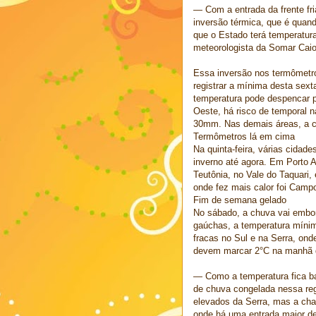
— Com a entrada da frente fr
inversão térmica, que é quand
que o Estado terá temperatur
meteorologista da Somar Caio
Essa inversão nos termômetr
registrar a mínima desta sex
temperatura pode despencar pa
Oeste, há risco de temporal 
30mm. Nas demais áreas, a 
Termômetros lá em cima
Na quinta-feira, várias cidad
inverno até agora. Em Porto A
Teutônia, no Vale do Taquari,
onde fez mais calor foi Camp
Fim de semana gelado
No sábado, a chuva vai embor
gaúchas, a temperatura mínim
fracas no Sul e na Serra, on
devem marcar 2°C na manhã d
— Como a temperatura fica ba
de chuva congelada nessa re
elevados da Serra, mas a chan
onde há uma entrada maior d