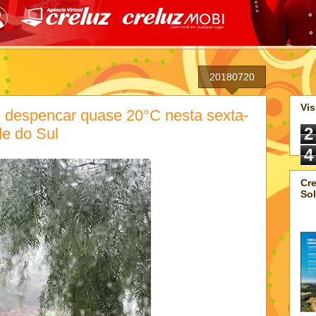
20180720
Vis
 despencar quase 20°C nesta sexta-
2
de do Sul
4
Cre
Sol