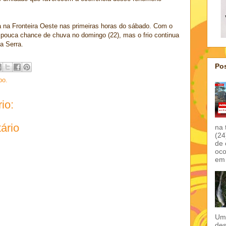
a na Fronteira Oeste nas primeiras horas do sábado. Com o
á pouca chance de chuva no domingo (22), mas o frio continua
a Serra.
Pos
po.
io:
ário
na 
(24
de 
oco
em 
Um 
des