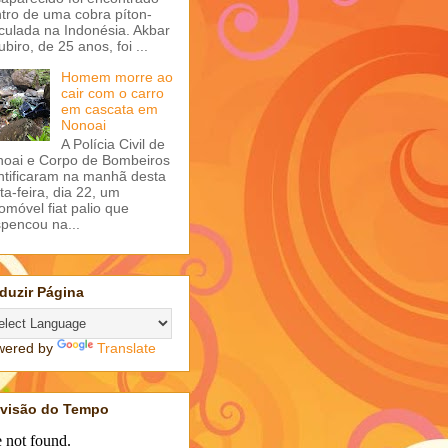
tro de uma cobra píton-
iculada na Indonésia. Akbar
ubiro, de 25 anos, foi ...
Homem morre ao
cair com o carro
em cascata em
Nonoai
A Polícia Civil de
oai e Corpo de Bombeiros
ntificaram na manhã desta
ta-feira, dia 22, um
omóvel fiat palio que
pencou na...
duzir Página
wered by
Translate
evisão do Tempo