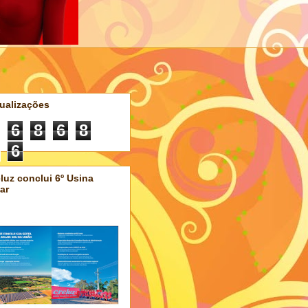
ualizações
6
8
6
8
6
luz conclui 6º Usina
ar