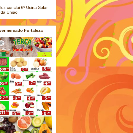
luz conclui 6º Usina Solar -
 da União
permercado Fortaleza