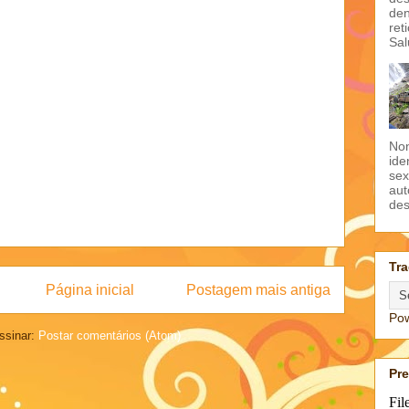
den
ret
Sal
Non
ide
sex
aut
des
Tra
Página inicial
Postagem mais antiga
Po
ssinar:
Postar comentários (Atom)
Pr