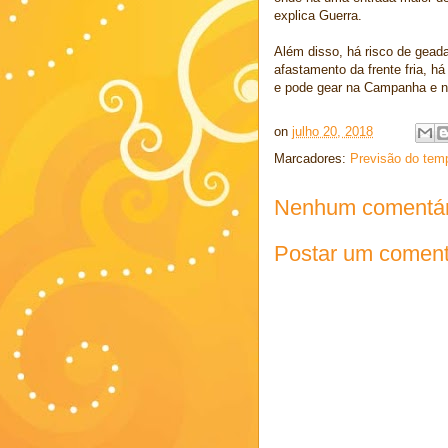
explica Guerra.
Além disso, há risco de gead
afastamento da frente fria, h
e pode gear na Campanha e n
on
julho 20, 2018
Marcadores:
Previsão do tem
Nenhum comentár
Postar um coment