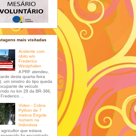
tagens mais visitadas
Acidente com
óbito em
Frederico
Westphalen
A PRF atendeu,
tarde desta quarta-feira
), um sinistro do tipo queda
ocupante de veículo
rrido no km 28 da BR-386,
Frederico ...
Vídeo - Cobra
Python de 7
metros Engole
homem na
Indonésia
agricultor que estava
aparecido foi encontrado