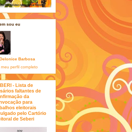
em sou eu
Delonice Barbosa
 meu perfil completo
BERI - Lista de
sários faltantes de
nfirmação da
nvocação para
balhos eleitorais
vulgado pelo Cartório
itoral de Seberi