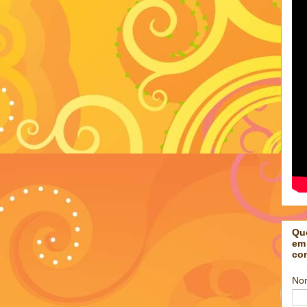
Qu
em
co
No