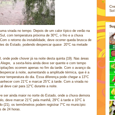
Cre
Sol
Su
ma virada no tempo. Depois de um calor típico de verão na
Sul, com temperatura próxima de 30°C, o frio e a chuva
. Com o retorno da instabilidade, deve ocorrer queda brusca de
iões do Estado, podendo despencar quase 20°C na metade
, onde pode chover já na noite desta quinta (19). Nas áreas
o Alegre, a sexta-feira ainda deve ser quente e com tempo
ipitações ocorrem apenas no fim da tarde. Com o avanço da
despencar à noite, aumentando a amplitude térmica, que é a
enor temperatura do dia. Essa diferença pode chegar a 13°C
manhecer com 21°C e marcar 25°C à tarde. Com a virada no
al deve cair para 12°C durante a noite.
ve ser ainda maior no norte do Estado, onde a chuva demora
plo, deve marcar 21°C pela manhã, 29°C à tarde e 10°C à
o (21), os termômetros podem registrar 7°C no município:
 de 24 horas.