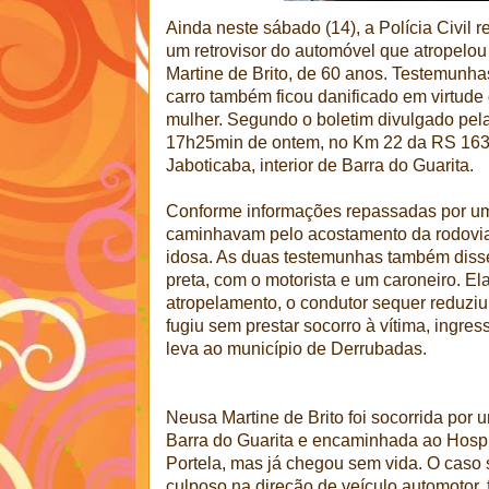
Ainda neste sábado (14), a Polícia Civil 
um retrovisor do automóvel que atropelou
Martine de Brito, de 60 anos. Testemunha
carro também ficou danificado em virtude
mulher. Segundo o boletim divulgado pela 
17h25min de ontem, no Km 22 da RS 163,
Jaboticaba, interior de Barra do Guarita.
Conforme informações repassadas por uma 
caminhavam pelo acostamento da rodovia 
idosa. As duas testemunhas também diss
preta, com o motorista e um caroneiro. El
atropelamento, o condutor sequer reduziu
fugiu sem prestar socorro à vítima, ingre
leva ao município de Derrubadas.
Neusa Martine de Brito foi socorrida por 
Barra do Guarita e encaminhada ao Hospi
Portela, mas já chegou sem vida. O caso
culposo na direção de veículo automotor, 