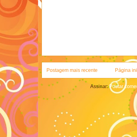
Postagem mais recente
Página ini
Assinar:
Postar comen