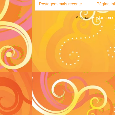
Postagem mais recente
Página ini
Assinar:
Postar comen