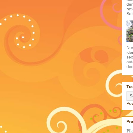
den
ret
Sal
Non
ide
sex
aut
des
Tra
Po
Pr