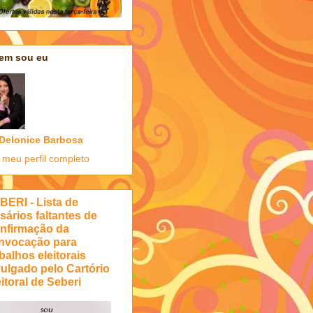
em sou eu
Delonice Barbosa
 meu perfil completo
BERI - Lista de
sários faltantes de
nfirmação da
nvocação para
balhos eleitorais
vulgado pelo Cartório
itoral de Seberi