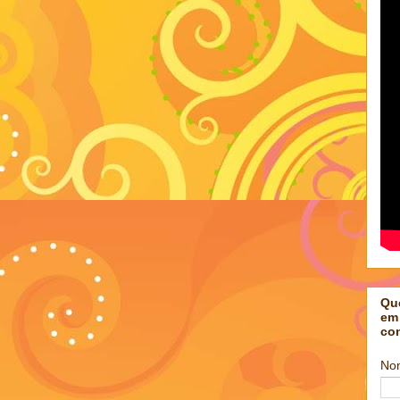
Qu
em
co
No