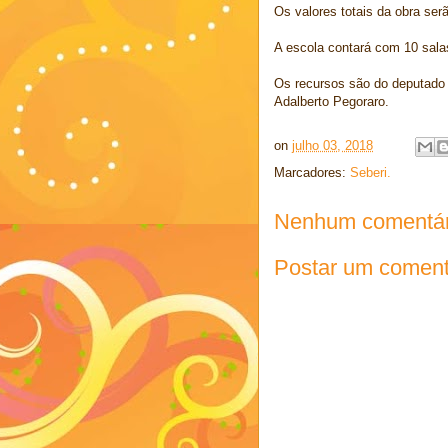
Os valores totais da obra ser
A escola contará com 10 sala
Os recursos são do deputado 
Adalberto Pegoraro.
on
julho 03, 2018
Marcadores:
Seberi.
Nenhum comentár
Postar um coment