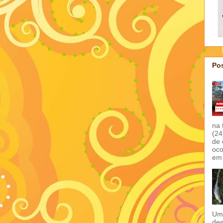
Pos
na 
(24
de 
oco
em 
Um 
des