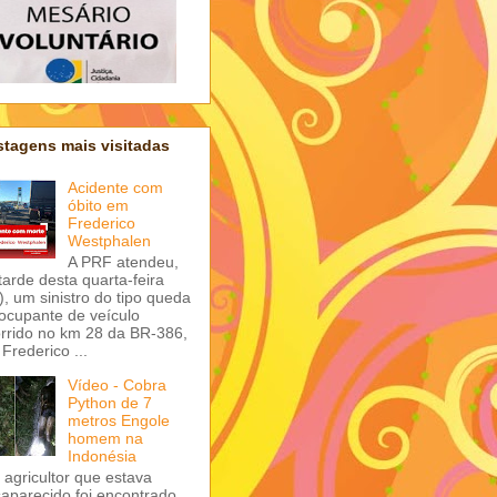
tagens mais visitadas
Acidente com
óbito em
Frederico
Westphalen
A PRF atendeu,
tarde desta quarta-feira
), um sinistro do tipo queda
ocupante de veículo
rrido no km 28 da BR-386,
Frederico ...
Vídeo - Cobra
Python de 7
metros Engole
homem na
Indonésia
agricultor que estava
aparecido foi encontrado