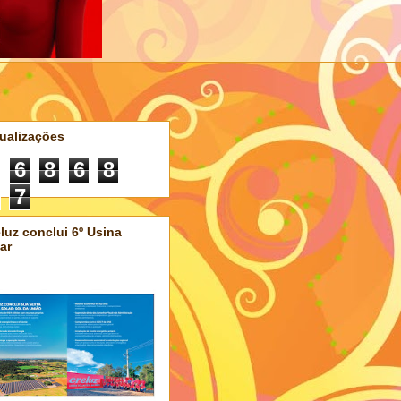
ualizações
6
8
6
8
7
luz conclui 6º Usina
ar