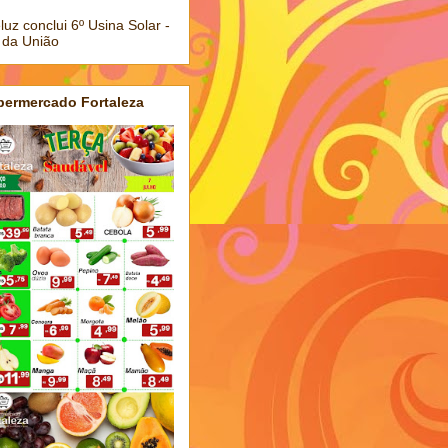
luz conclui 6º Usina Solar -
 da União
permercado Fortaleza