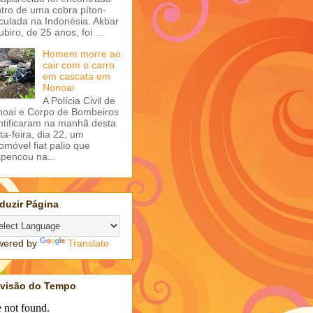
tro de uma cobra píton-
iculada na Indonésia. Akbar
ubiro, de 25 anos, foi ...
Homem morre ao
cair com o carro
em cascata em
Nonoai
A Polícia Civil de
oai e Corpo de Bombeiros
ntificaram na manhã desta
ta-feira, dia 22, um
omóvel fiat palio que
pencou na...
duzir Página
wered by
Translate
evisão do Tempo