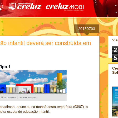
20180703
Vis
o infantil deverá ser construída em
2
5
Cre
Sol
Bonadiman, anunciou na manhã desta terça-feira (03/07), o
ova escola de educação infantil.