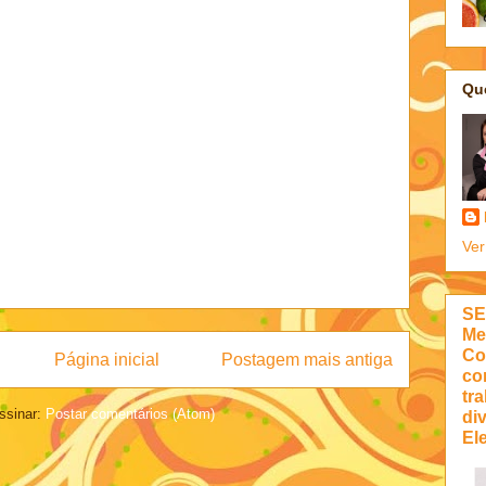
Qu
Ver
SE
Me
Co
Página inicial
Postagem mais antiga
co
tra
ssinar:
Postar comentários (Atom)
di
Ele