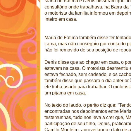
Maria de Fátima e Denis disseram que Jos
consultório onde trabalhava, na Barra da
o motorista da família informou em depoi
inteiro em casa.
Maria de Fatima também disse ter tentad
cama, mas não conseguiu por conta do pes
não foi removido de sua posição de re
Denis disse que ao chegar em casa, o por
estavam na casa. O motorista desmentiu e
estava fechado, sem cadeado, e os cacho
também disse que passara o dia anterior
ele tinha usado para trabalhar. O motorist
um pijama em casa.
No texto do laudo, o perito diz que: “Tend
encontradas nos depoimentos entre Maria
testemunhas, tudo nos leva a crer que, M
participação de seu filho, Denis, pratica
Camilo Monteiro, aproveitando o fato de a