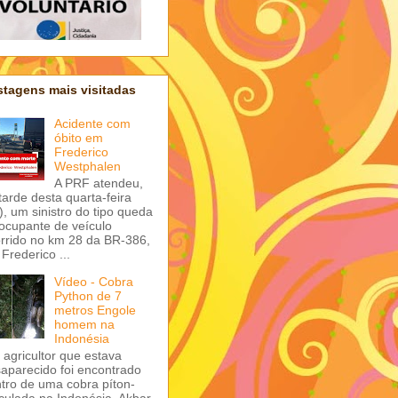
tagens mais visitadas
Acidente com
óbito em
Frederico
Westphalen
A PRF atendeu,
tarde desta quarta-feira
), um sinistro do tipo queda
ocupante de veículo
rrido no km 28 da BR-386,
Frederico ...
Vídeo - Cobra
Python de 7
metros Engole
homem na
Indonésia
agricultor que estava
aparecido foi encontrado
tro de uma cobra píton-
iculada na Indonésia. Akbar