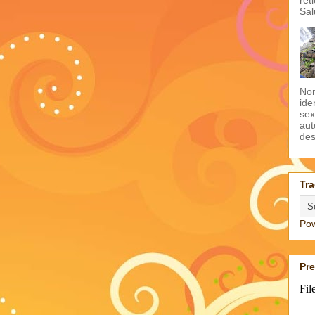
Sal
Non
ide
sex
aut
des
Tra
Po
Pr