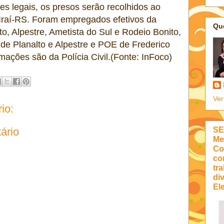
tes legais, os presos serão recolhidos ao
 Iraí-RS. Foram empregados efetivos da
Qu
lto, Alpestre, Ametista do Sul e Rodeio Bonito,
de Planalto e Alpestre e POE de Frederico
ações são da Polícia Civil.(Fonte: InFoco)
Ver
io:
SE
ário
Me
Co
co
tra
di
Ele