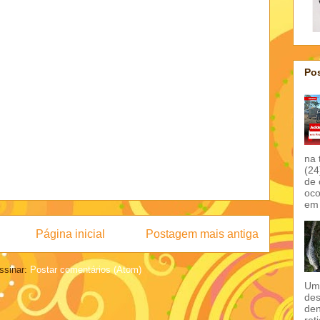
Pos
na 
(24
de 
oco
em 
Página inicial
Postagem mais antiga
ssinar:
Postar comentários (Atom)
Um 
des
den
ret