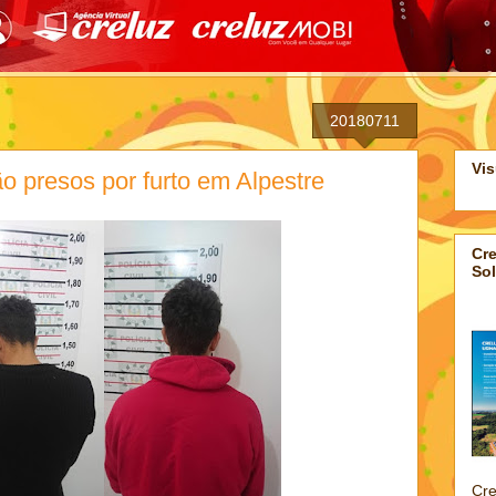
20180711
Vis
ão presos por furto em Alpestre
Cre
Sol
Cre