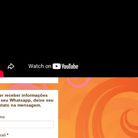
er receber informações
 seu Whatsapp, deixe seu
ntato na mensagem.
me
ail
*