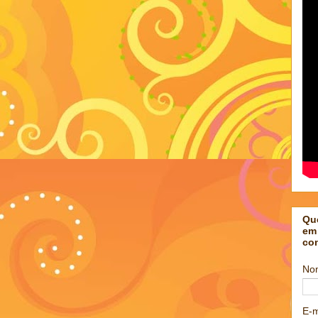
Qu
em
co
No
E-m