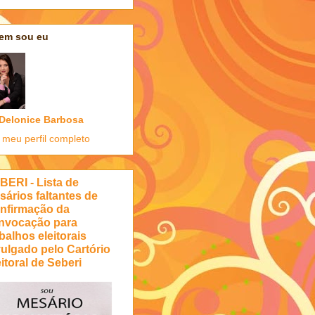
em sou eu
Delonice Barbosa
 meu perfil completo
BERI - Lista de
sários faltantes de
nfirmação da
nvocação para
balhos eleitorais
vulgado pelo Cartório
itoral de Seberi