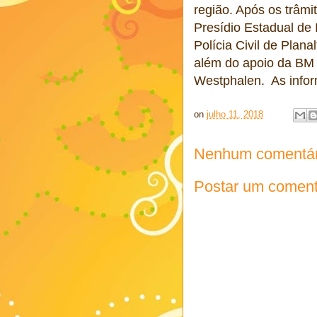
região. Após os trâmi
Presídio Estadual de
Polícia Civil de Plana
além do apoio da BM 
Westphalen. As inform
on
julho 11, 2018
Nenhum comentár
Postar um coment