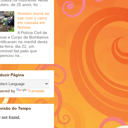
ubiro, de 25 anos, foi ...
Homem morre ao
cair com o carro
em cascata em
Nonoai
A Polícia Civil de
oai e Corpo de Bombeiros
ntificaram na manhã desta
ta-feira, dia 22, um
omóvel fiat palio que
pencou na...
duzir Página
wered by
Translate
evisão do Tempo