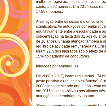
mulheres registraram teste positivo ou re
contra 5.692 homens. Em 2017, esse núme
17.962 homens.
A variação entre os sexos é o único crité
significativa. As autuações por embriague
equitativamente entre a escolaridade e as
concentração na faixa dos 31 aos 40 anos
de 10 anos). Chama atenção também a pr
registro de atividade remunerada na CNH
foram 22% dos flagrados sob o efeito de 
15% do cadastro de condutores.
Infrações por embriaguez
De 2008 a 2017, foram registradas 174 m
(teste positivo e recusa ao etilômetro). 
2008 vinha crescendo ano a ano - com ex
em 2015 e se estabilizou nos últimos três
autuações por embriaguez ao ano.
“Quando entrou em vigor a chamada Lei Se