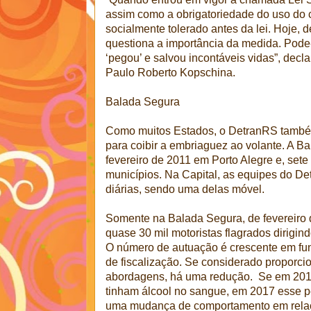
assim como a obrigatoriedade do uso do ci
socialmente tolerado antes da lei. Hoje,
questiona a importância da medida. Pode-
‘pegou’ e salvou incontáveis vidas”, decla
Paulo Roberto Kopschina.
Balada Segura
Como muitos Estados, o DetranRS també
para coibir a embriaguez ao volante. A 
fevereiro de 2011 em Porto Alegre e, sete
municípios. Na Capital, as equipes do D
diárias, sendo uma delas móvel.
Somente na Balada Segura, de fevereiro 
quase 30 mil motoristas flagrados dirigindo
O número de autuação é crescente em fu
de fiscalização. Se considerado proporc
abordagens, há uma redução. Se em 201
tinham álcool no sangue, em 2017 esse p
uma mudança de comportamento em relaçã