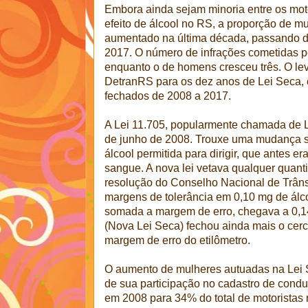
Embora ainda sejam minoria entre os moto
efeito de álcool no RS, a proporção de m
aumentado na última década, passando 
2017. O número de infrações cometidas p
enquanto o de homens cresceu três. O lev
DetranRS para os dez anos de Lei Seca,
fechados de 2008 a 2017.
A Lei 11.705, popularmente chamada de L
de junho de 2008. Trouxe uma mudança s
álcool permitida para dirigir, que antes er
sangue. A nova lei vetava qualquer quan
resolução do Conselho Nacional de Trâns
margens de tolerância em 0,10 mg de álcool
somada a margem de erro, chegava a 0,14.
(Nova Lei Seca) fechou ainda mais o cerc
margem de erro do etilômetro.
O aumento de mulheres autuadas na Lei
de sua participação no cadastro de cond
em 2008 para 34% do total de motoristas